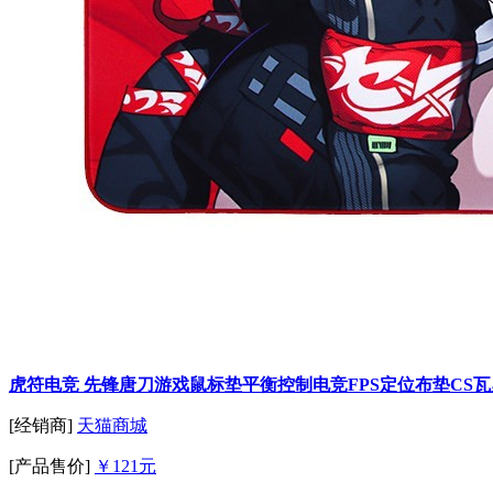
虎符电竞 先锋唐刀游戏鼠标垫平衡控制电竞FPS定位布垫CS
[经销商]
天猫商城
[产品售价]
￥121元