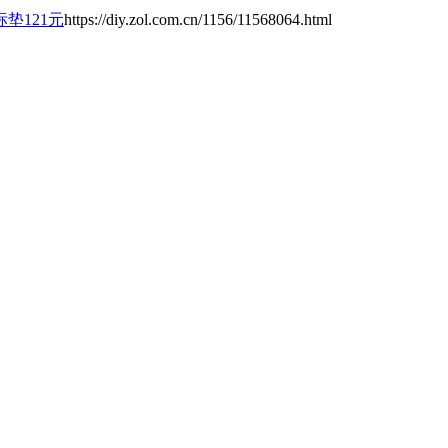
垫121元
https://diy.zol.com.cn/1156/11568064.html