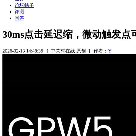
论坛帖子
评测
问答
30ms点击延迟缩，微动触发点
2026-02-13 14:48:35
[ 中关村在线 原创 ]
作者：
Y