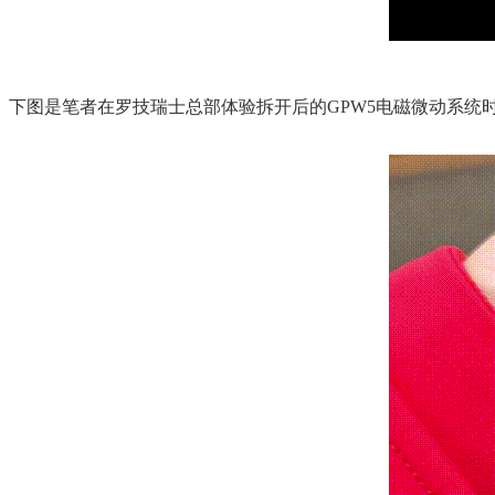
下图是笔者在罗技瑞士总部体验拆开后的GPW5电磁微动系统