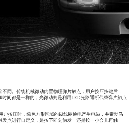
层触发原理上完全不同。传统机械微动内置物理弹片触点，用户按压按键后，
时间都是一样的；光微动则是利用LED光路通断代替弹片触点
，用户按压时，绿色方形区域的磁线圈通电产生电磁，并带动马
触发点进行自定义，是按下即刻触发，还是按一小会儿再触