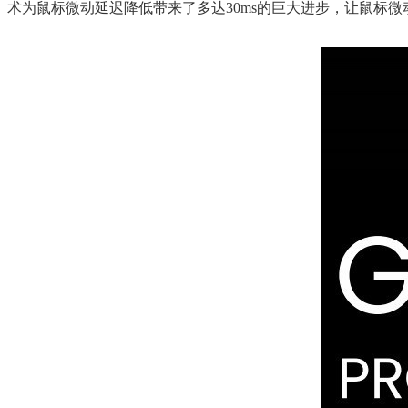
术为鼠标微动延迟降低带来了多达30ms的巨大进步，让鼠标微动