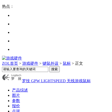
热点：
ZOL首页
>
游戏硬件
>
键鼠外设
>
鼠标
> 正文
罗技 GPW LIGHTSPEED 无线游戏鼠标
产品综述
图片
参数
报价
点评