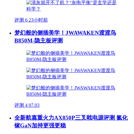
评测
6
23小时前
梦幻般的侧插美学！JWAWAKEN渡渡鸟
B850M-隐主板评测
评测
4
07.03
全新航嘉重火力AX850P三叉戟电源评测 氮化
镓GaN加持更强更稳