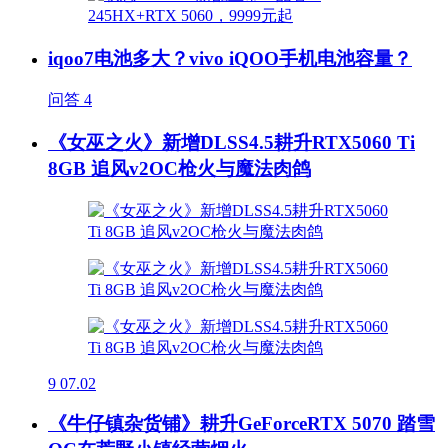
iqoo7电池多大？vivo iQOO手机电池容量？
问答
4
《女巫之火》新增DLSS4.5耕升RTX5060 Ti
8GB 追风v2OC枪火与魔法肉鸽
9
07.02
《牛仔镇杂货铺》耕升GeForceRTX 5070 踏雪