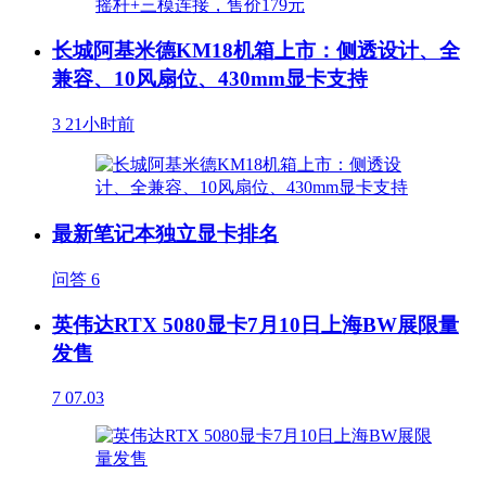
长城阿基米德KM18机箱上市：侧透设计、全
兼容、10风扇位、430mm显卡支持
3
21小时前
最新笔记本独立显卡排名
问答
6
英伟达RTX 5080显卡7月10日上海BW展限量
发售
7
07.03