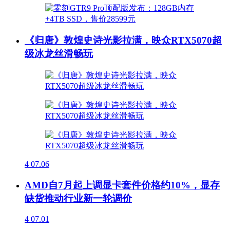
《归唐》敦煌史诗光影拉满，映众RTX5070超
级冰龙丝滑畅玩
4
07.06
AMD自7月起上调显卡套件价格约10%，显存
缺货推动行业新一轮调价
4
07.01