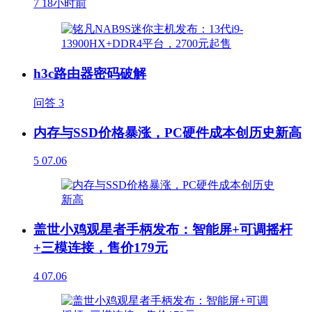
7
18小时前
h3c路由器密码破解
问答
3
内存与SSD价格暴涨，PC硬件成本创历史新高
5
07.06
盖世小鸡观星者手柄发布：智能屏+可调摇杆
+三模连接，售价179元
4
07.06