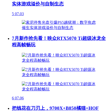
实体游戏溢价与自制生态
5
07.03
7月新作抢先看！映众RTX5070 Ti超级冰龙全
程高帧畅玩
6
07.06
把钱花在刀刃上，9700X+B850橘猫+HOF