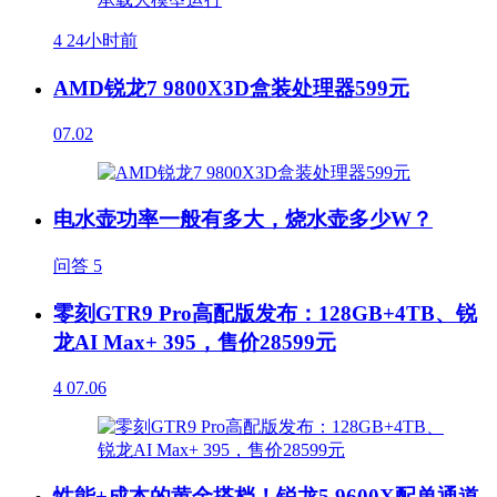
4
24小时前
AMD锐龙7 9800X3D盒装处理器599元
07.02
电水壶功率一般有多大，烧水壶多少W？
问答
5
零刻GTR9 Pro高配版发布：128GB+4TB、锐
龙AI Max+ 395，售价28599元
4
07.06
性能+成本的黄金搭档！锐龙5 9600X配单通道