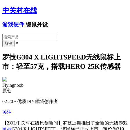
中关村在线
游戏硬件
键鼠外设
×
罗技G304 X LIGHTSPEED无线鼠标上
市：轻至57克，搭载HERO 25K传感器
Flyingnoob
原创
02-20 • 优质DIY领域创作者
关注
【
ZOL中关村在线原创新闻
】
罗技近期推出了全新的无线游戏
鼠标
G304 X LIGHTSPEED，该鼠标已正式上市，定价为319