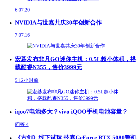
6
07.20
NVIDIA与世嘉共庆30年创新合作
7
07.16
宏碁发布非凡GO迷你主机：0.5L超小体积，搭
载酷睿N355，售价3999元
5
12小时前
iqoo7电池多大？vivo iQOO手机电池容量？
问答
4
《古剑》线下试玩 技嘉GeForce RTX 5080整机