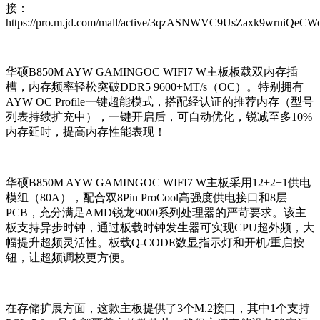
接：
https://pro.m.jd.com/mall/active/3qzASNWVC9UsZaxk9wrniQeCWoJ
华硕B850M AYW GAMINGOC WIFI7 W主板板载双内存插
槽，内存频率轻松突破DDR5 9600+MT/s（OC）。特别拥有
AYW OC Profile一键超能模式，搭配经认证的推荐内存（型号
列表持续扩充中），一键开启后，可自动优化，锐减至多10%
内存延
时
，提高内存性能表现！
华硕B850M AYW GAMINGOC WIFI7 W主板采用12+2+1供电
模组（80A），配合双8Pin ProCool高强度供电接口和8层
PCB，充分满足AMD锐龙9000系列处理器的严苛要求。该主
板支持异步时钟，通过板载时钟发生器可实现CPU超外频，大
幅提升超频灵活性。板载Q-CODE数显指示灯和开机/重启按
钮，让超频调校更方便。
在存储扩展方面，这款主板提供了3个M.2接口，其中1个支持