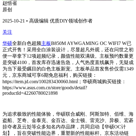
赵悟省
原创
2025-10-21 • 高级编辑 优质DIY领域创作者
关注
华硕
全新白色超频
主板
B850M AYWGAMING OC WIFI7 W已
正式开售！采用全白涂装设计，尽显超凡外观，还在问世之初
便一举拿下12项超频纪录，颜值性能双满级。主板预约数量更
是突破4100，首发库存迅速告急，人气热度直线飙升，无疑成
为当下最受瞩目的白色主板新宠。主板单品首发售价仅需1349
元，京东商城可享6期免息福利，购买链接：
https://item.jd.com/
100283430060
.html
；
华硕商城
购买链接：
https://www.asus.com.cn/store/goods/detail?
productId=42260780021898
为追求极致的性能体验，华硕联合威刚、阿斯加特、佰维、海
盗船、芝奇、金泰克、金百达、金士顿、雷克沙、异极、宏碁
掠夺者及云彣等众多知名内存品牌，共同启动【华硕OC计
划】，旨在突破性能边界，重塑新的性能标杆。京东活动链