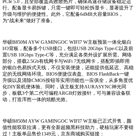
PCIe 5.0，且全部覆盖高效散热片，确保高速存储设备稳定运
行。配备显卡易拆键，只需一键即可轻松
拆
显卡，显著提升了
升级与维护的便捷性。此外，它配备64MB大容量BIOS，
为“战未来”做好了准备。
华硕B850M AYW GAMINGOC WIFI7 W主板预装一体化银白
I/O背板，配备多个USB接口，包括USB 20Gbps Type-C
以及
前
置USB 10Gbps Type-C等，充分满足各类外设扩展所需。网络
部分，搭载2.5Gb有线网卡与WiFi 7无线网卡，搭配即插即用
的银白色易拆式天线，不仅安装便捷，还能提供低延迟、高稳
定的无线网络环境。BIOS便捷仪表盘、BIOS FlashBack一键
升级以及清除CMOS按钮等实用功能也一应俱全，从多角度优
化DIY装机
便
体验。同时，该主板支持AURASYNC神光同
步，板载3个第二代可编程ARGB灯效接针，可与兼容设备联
动，打造浑然一体的炫酷光效。
华硕B850M AYW GAMINGOC WIFI7 W主板已正式开售，颜
值性能双双拉满，更有全新超频黑科技助力，硬核玩家不要错
过！主板单品售价1349元，京东商城购买链接：