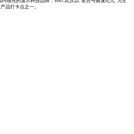
。作为国内领先的显示科技品牌，HKC此次以“星云号曲速纪元”为主
技产品打卡点之一。