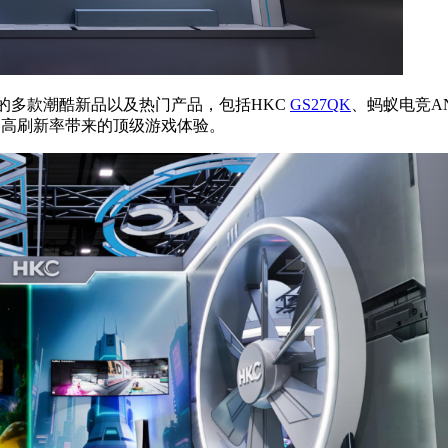
的多款潮酷新品以及热门产品，包括HKC
GS27QK
、蚂蚁电竞AN
超高刷新率带来的顶级游戏体验。