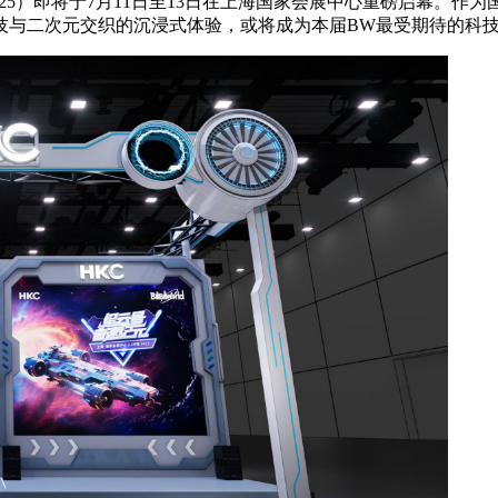
5（BW2025）即将于7月11日至13日在上海国家会展中心重磅启幕
技与二次元交织的沉浸式体验，或将成为本届BW最受期待的科