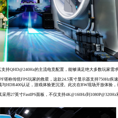
器，其支持QHD@240Hz的主流电竞配置，能够满足绝大多数玩
F堪称传统FPS玩家的救星，这款24.5英寸显示器支持750Hz疾速
3色域与HDR400认证，游戏体验更沉浸。此次在BW现场开放体
27英寸FastIPS面板，不仅支持4K@160Hz到1080P@3