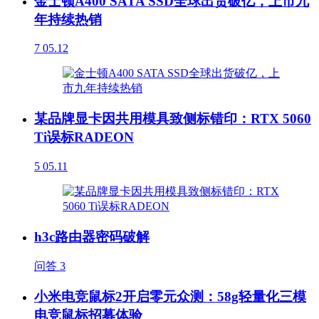
金士顿A400 SATA SSD全球出货破亿，上市九
年持续热销
7
05.12
某品牌显卡因共用模具致侧标错印：RTX 5060
Ti误标RADEON
5
05.11
h3c路由器密码破解
问答
3
小米电竞鼠标2开启零元众测：58g轻量化三模
电竞鼠标招募体验