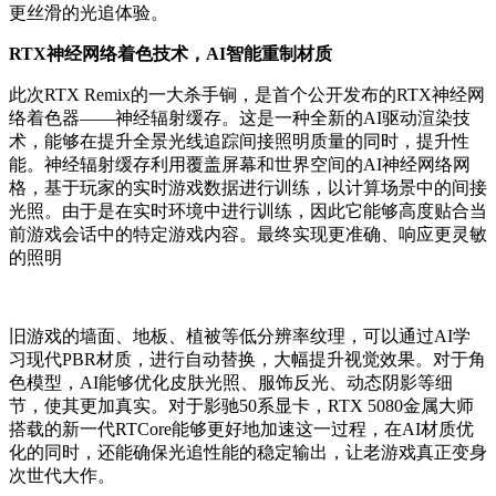
更丝滑的光追体验。
RTX神经网络着色技术，AI智能重制材质
此次RTX Remix的一大杀手锏，是首个公开发布的RTX神经网
络着色器——神经辐射缓存。这是一种全新的AI驱动渲染技
术，能够在提升全景光线追踪间接照明质量的同时，提升性
能。神经辐射缓存利用覆盖屏幕和世界空间的AI神经网络网
格，基于玩家的实时游戏数据进行训练，以计算场景中的间接
光照。由于是在实时环境中进行训练，因此它能够高度贴合当
前游戏会话中的特定游戏内容。最终实现更准确、响应更灵敏
的照明
旧游戏的墙面、地板、植被等低分辨率纹理，可以通过AI学
习现代PBR材质，进行自动替换，大幅提升视觉效果。对于角
色模型，AI能够优化皮肤光照、服饰反光、动态阴影等细
节，使其更加真实。对于影驰50系显卡，RTX 5080金属大师
搭载的新一代RTCore能够更好地加速这一过程，在AI材质优
化的同时，还能确保光追性能的稳定输出，让老游戏真正变身
次世代大作。