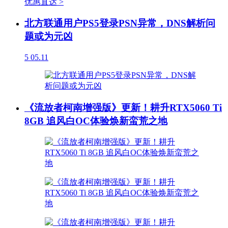
优惠直达 >
北方联通用户PS5登录PSN异常，DNS解析问
题或为元凶
5
05.11
《流放者柯南增强版》更新！耕升RTX5060 Ti
8GB 追风白OC体验焕新蛮荒之地