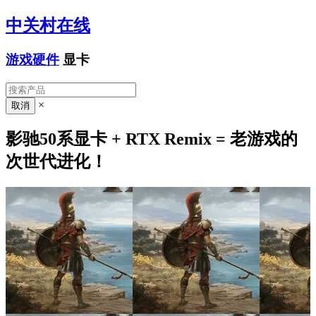
中关村在线
游戏硬件
显卡
×
影驰50系显卡 + RTX Remix = 老游戏的
次世代进化！