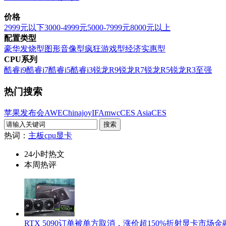
价格
2999元以下
3000-4999元
5000-7999元
8000元以上
配置类型
豪华发烧型
图形音像型
疯狂游戏型
经济实惠型
CPU系列
酷睿i9
酷睿i7
酷睿i5
酷睿i3
锐龙R9
锐龙R7
锐龙R5
锐龙R3
至强
热门搜索
苹果发布会
AWE
Chinajoy
IFA
mwc
CES Asia
CES
热词：
主板
cpu
显卡
24小时热文
本周热评
RTX 5090订单被单方取消，涨价超150%折射显卡市场