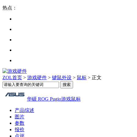
热点：
ZOL首页
>
游戏硬件
>
键鼠外设
>
鼠标
> 正文
华硕 ROG Pugio游戏鼠标
产品综述
图片
参数
报价
点评