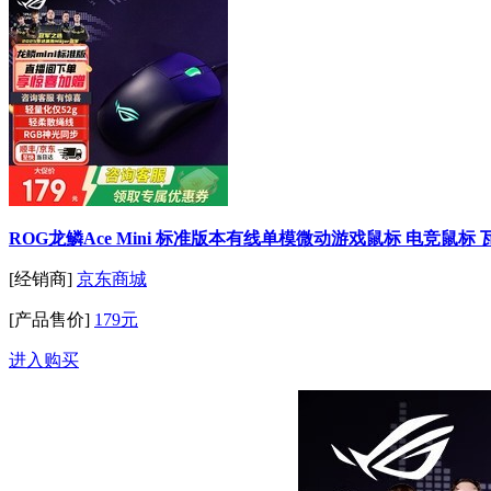
ROG龙鳞Ace Mini 标准版本有线单模微动游戏鼠标 电竞鼠标 瓦罗
[经销商]
京东商城
[产品售价]
179元
进入购买