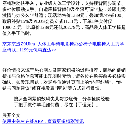
座椅联动扶手灰，专业级人体工学设计，支持腰背同步调节、
多档位联动扶手、自适应椅背倾仰及坐深可调坐垫，兼顾电竞
激情与办公久坐舒适；现活动售价1389元，叠加满749减100、
政府补贴15%及PLUS会员立减11.11元，下单1件实付仅
1086.21元，比原价1289元还低202.79元，高品质人体工学椅超
值入手正当时。
京东京造Z9Ultra+人体工学椅电竞椅办公椅子电脑椅人工力学
座椅联...
1199元
优惠直达>>
好价情报来源于热心网友及商家积极的爆料推荐，商品的促销
折扣与价格信息可能出现实时变动，请各位在购买前务必核实
确认。如发现问题，欢迎各位通过页面上的“内容纠错”、“纠
错与问题建议”或直接发表“评论”等方式进行反馈。
搜罗全网紧俏数码尖儿货抄底价，分享抢购经验，
手把手教你羊毛如何薅，尽在【手慢无】。
展开全文
使用中关村在线APP，查看更多精彩资讯