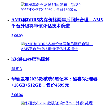
AMD称DDR5内存价格两年后回归合理，AM5
平台升级将审慎评估技术演进
5
06.09
h3c路由器密码破解
问答
3
华硕发布2026款破晓6笔记本：酷睿5处理器
+16GB+512GB，售价4699元
5
06.04