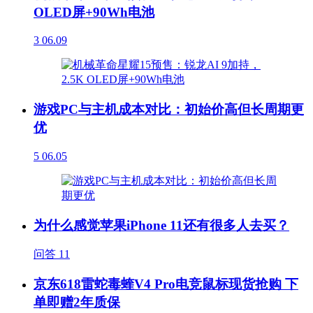
OLED屏+90Wh电池
3
06.09
游戏PC与主机成本对比：初始价高但长周期更
优
5
06.05
为什么感觉苹果iPhone 11还有很多人去买？
问答
11
京东618雷蛇毒蝰V4 Pro电竞鼠标现货抢购 下
单即赠2年质保