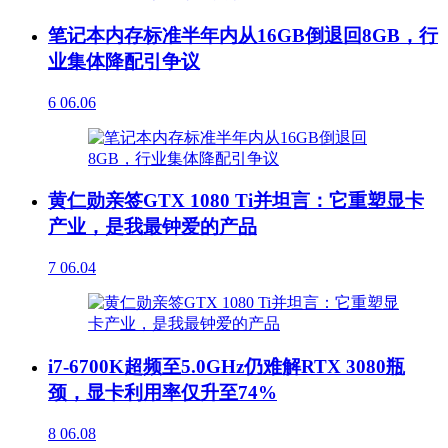
笔记本内存标准半年内从16GB倒退回8GB，行
业集体降配引争议
6
06.06
黄仁勋亲签GTX 1080 Ti并坦言：它重塑显卡
产业，是我最钟爱的产品
7
06.04
i7-6700K超频至5.0GHz仍难解RTX 3080瓶
颈，显卡利用率仅升至74%
8
06.08