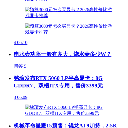
4
06.10
电水壶功率一般有多大，烧水壶多少W？
问答
5
铭瑄发布RTX 5060 LP半高显卡：8G
GDDR7、双槽ITX专用，售价3399元
3
06.09
机械革命星耀15预售：锐龙AI 9加持，2.5K