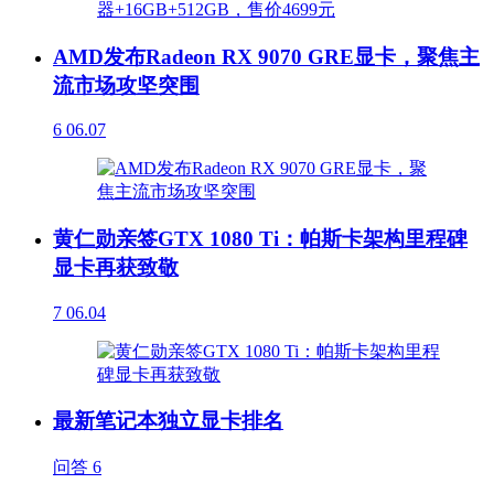
AMD发布Radeon RX 9070 GRE显卡，聚焦主
流市场攻坚突围
6
06.07
黄仁勋亲签GTX 1080 Ti：帕斯卡架构里程碑
显卡再获致敬
7
06.04
最新笔记本独立显卡排名
问答
6