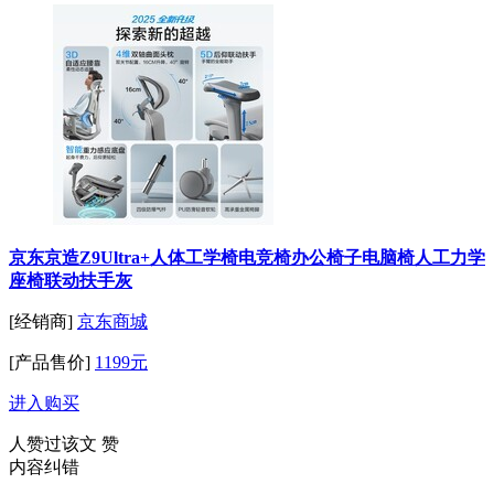
京东京造Z9Ultra+人体工学椅电竞椅办公椅子电脑椅人工力学
座椅联动扶手灰
[经销商]
京东商城
[产品售价]
1199元
进入购买
人赞过该文
赞
内容纠错