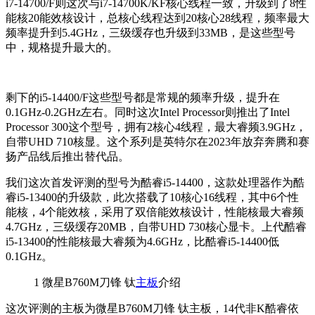
i7-14700/F则这次与i7-14700K/KF核心线程一致，升级到了8性
能核20能效核设计，总核心线程达到20核心28线程，频率最大
频率提升到5.4GHz，三级缓存也升级到33MB，是这些型号
中，规格提升最大的。
剩下的
i5-14400/F这些型号都是常规的频率升级，提升在
0.1GHz-0.2GHz左右。同时这次
Intel Processor则推出了Intel
Processor 300这个型号，拥有2核心4线程，最大睿频3.9GHz，
自带UHD 710核显。这个系列是英特尔在2023年放弃奔腾和赛
扬产品线后推出替代品。
我们这次首发评测的型号为酷睿i5-14400，这款处理器作为酷
睿i5-13400的升级款，此次搭载了10核心16线程，其中6个性
能核，4个能效核，采用了双倍能效核设计，性能核最大睿频
4.7GHz，三级缓存20MB，自带UHD 730核心显卡。
上代酷睿
i5-13400的性能核最大睿频为4.6GHz，比酷睿i5-14400低
0.1GHz。
1
微星B760M刀锋 钛
主板
介绍
这次评测的主板为微星B760M刀锋 钛主板，14代非K酷睿依