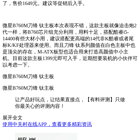
了，售价1649元。建议等促销后入手。
微星B760M刀锋 钛主板本次表现不错，这款主板就像迫击炮2
代一样，将B760芯片组充分利用，用料十足，搭配
酷睿i5-
14400有些大材小用，建议搭配更高端的14代非K酷睿或者尾
标K/KF处理器来使用。而且
刀锋 钛系列颜值在白色主板中也
是顶尖的存在，M-ATX板型也适合用来打造高颜值中小主
机。目前这款主板1399元即可入手，近期想要装机的小伙伴可
以考虑一下。
微星B760M刀锋 钛主板
微星B760M刀锋 钛主板
让产品好玩点，让结果直接点，【有料评测】只做
你最关心的评测内容！
展开全文
使用中关村在线APP，查看更多精彩资讯