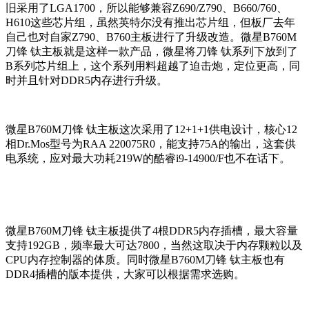
旧采用了LGA1700，所以能够兼容Z690/Z790、B660/760、
H610这些芯片组，虽然英特尔没有推出芯片组，但板厂去年
自己也对自家Z790、B760主板进行了升级改造。微星B760M
刀锋 钛主板就是这样一款产品，微星将刀锋 钛系列下放到了
B系列芯片组上，这个系列用料超越了迫击炮，定位更高，同
时并且针对DDR5内存进行升级。
微星B760M刀锋 钛主板这次采用了12+1+1供电设计，核心12
相Dr.Mos型号为RAA 220075R0，能支持
75A的输出，这套供
电系统，应对最大功耗219W的
酷睿i9-14900/F也不在话下。
微星B760M刀锋 钛主板提供了4根DDR5内存插槽，最大容量
支持192GB，频率最大可达7800，当然这取决于内存颗粒以及
CPU内存控制器的体质。同时微星B760M刀锋 钛主板也有
DDR4插槽的版本提供，大家可以根据需求选购。