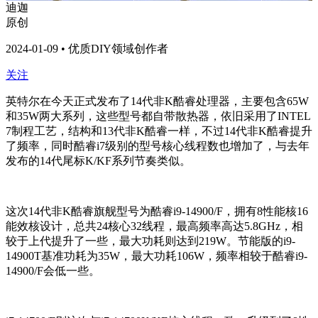
迪迦
原创
2024-01-09 • 优质DIY领域创作者
关注
英特尔在今天正式发布了14代非K酷睿处理器，主要包含65W
和35W两大系列，这些型号都自带散热器，依旧采用了INTEL
7制程工艺，结构和13代非K酷睿一样，不过14代非K酷睿提升
了频率，同时酷睿i7级别的型号核心线程数也增加了，与去年
发布的14代尾标K/KF系列节奏类似。
这次14代非K酷睿旗舰型号为酷睿i9-14900/F，拥有8性能核16
能效核设计，总共24核心32线程，最高频率高达5.8GHz，相
较于上代提升了一些，最大功耗则达到219W。节能版的i9-
14900T基准功耗为35W，最大功耗106W，频率相较于酷睿i9-
14900/F会低一些。