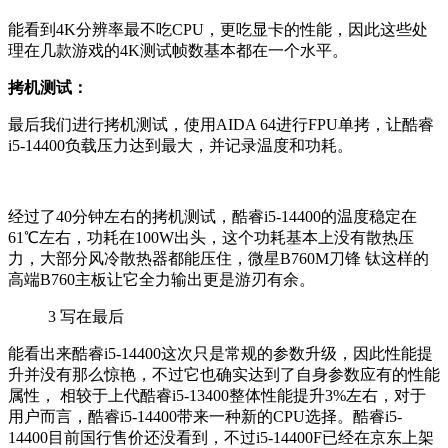
能看到4K分辨率最不吃CPU，更吃显卡的性能，因此这些处
理在几款游戏的4K测试
帧数基本都在一个水平。
拷机测试：
最后我们进行拷机测试，使用AIDA 64进行FPU单拷，让
酷睿
i5-14400负载压力达到最大，并记录温度和功耗。
经过了40分钟左右的拷机测试，
酷睿i5-14400的温度稳定在
61℃左右，功耗在100W出头，这个功耗基本上没有散热压
力，大部分风冷散热器都能压住，微星B760M刀锋 钛这样的
高端B760主板让它全力输出更是游刃有余。
3
写在最后
能看出来酷睿i5-14400
这次只是常规的参数升级，因此性能提
升并没有那么惊艳，不过它也确实达到了自身参数应有的性能
属性， 相较于上代
酷睿i5-13400整体性能提升3%左右，对于
用户而言，
酷睿i5-14400带来一种
新的CPU选择。
酷睿i5-
14400目前国行售价还没看到，不过i5-14400F已经在京东上架