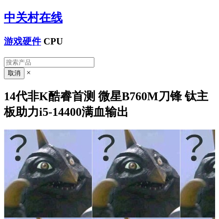
中关村在线
游戏硬件
CPU
×
14代非K酷睿首测 微星B760M刀锋 钛主
板助力i5-14400满血输出