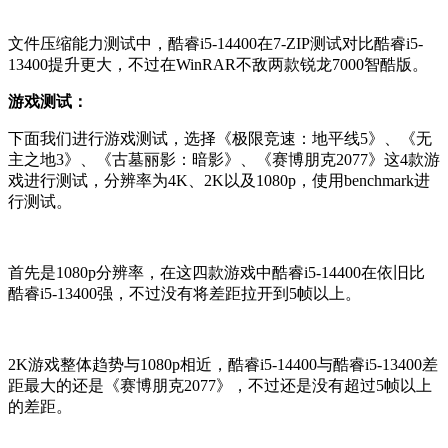
文件压缩能力测试中，
酷睿i5-14400在
7-ZIP测试对比
酷睿i5-
13400提升更大
，不过在WinRAR不敌两款锐龙7000智酷版。
游戏测试：
下面我们进行游戏测试，选择《极限竞速：地平线5》、《无
主之地3》、《古墓丽影：暗影》、《赛博朋克2077》这4款游
戏进行测试，分辨率为4K、2K以及1080p，使用benchmark进
行测试。
首先是1080p分辨率，在这四款游戏中
酷睿i5-14400在依旧比
酷睿i5-13400强，不过没有将差距拉开到5帧以上
。
2K游戏整体趋势与1080p相近，
酷睿i5-14400与
酷睿i5-13400差
距最大的还是
《赛博朋克2077》
，不过还是没有超过5帧以上
的差距。