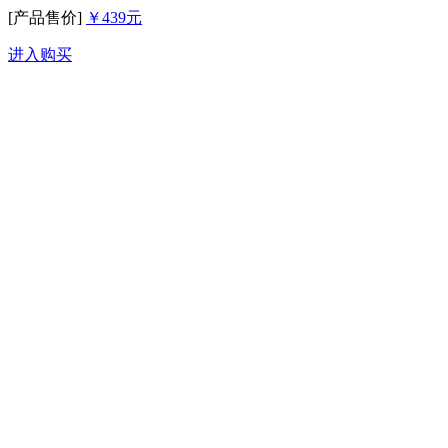
[产品售价]
￥439元
进入购买