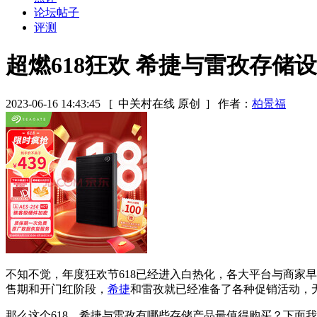
论坛帖子
评测
超燃618狂欢 希捷与雷孜存储
2023-06-16 14:43:45
[ 中关村在线 原创 ]
作者：
柏景福
不知不觉，年度狂欢节618已经进入白热化，各大平台与商家早
售期和开门红阶段，
希捷
和雷孜就已经准备了各种促销活动，
那么这个618，希捷与雷孜有哪些存储产品最值得购买？下面我们已