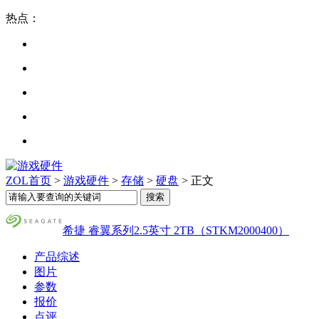
热点：
ZOL首页
>
游戏硬件
>
存储
>
硬盘
> 正文
希捷 睿翼系列2.5英寸 2TB（STKM2000400）
产品综述
图片
参数
报价
点评