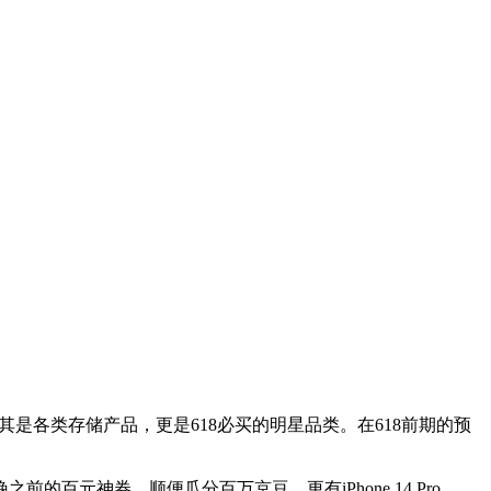
是各类存储产品，更是618必买的明星品类。在618前期的预
百元神券，顺便瓜分百万京豆，更有iPhone 14 Pro