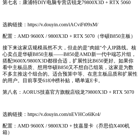
第七名：康浦特DIY电脑专营店锐龙79800X3D + RTX 5060
选购链接：https://v.douyin.com/iACviFt09xM/
配置：AMD 9600X / 9800X3D + RTX 5070（华硕B850主板）
接下来这家店规模虽然不大，但走的是"肉姐"个人IP路线。核
心卖点是华硕B850主板——B850是AMD新一代中端芯片组，
搭配9600X/9800X3D都很合适，扩展性比B650更好。如果你
看中主板品质、想用华硕B850又不想自己组装，这家是为数
不多主推这个组合的。适合预算中等、在意主板品质和扩展性
的用户。目前享受618冲榜补贴，晒单返E卡。
第八名：AORUS技嘉官方旗舰店锐龙79800X3D + RTX 5070
选购链接：https://v.douyin.com/nEVHCo6lKr4/
配置：AMD 9600X / 9800X3D + 技嘉显卡（乔思伯X400机
箱）