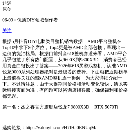
迪迦
原创
06-09 • 优质DIY领域创作者
关注
根据5月抖音DIY电脑类目整机销售数据，AMD平台整机在
Top10中拿下8个席位，Top4更是被AMD全部包揽，呈现出一
边倒的统治格局。根据目前抖音618整机赛道来看，AMD平台
几乎包揽了所有热门配置，从9600X到9800X3D，消费者已经
用真金白银投出了答案——2026年618买游戏整机，认准AMD
锐龙9000系列处理器绝对是最稳妥的选择。下面就把近期榜单
上最值得关注的8款AMD整机逐一拆解，为大家详细介绍一
下。不过请注意，由于大促期间价格和活动变化较快，请以实
际链接页面为准，有问题可以咨询店铺客服，确保福利和价格
都无误。
第一名：杰之睿官方旗舰店锐龙7 9800X3D + RTX 5070Ti
选购链接：https://v.douyin.com/H7IHa0ENUqM/