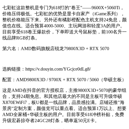
七彩虹这款整机是专门为618打的"卷王"——9600X+5060Ti，
价格压得极低。七彩虹的优势是显卡自家产（iGame系列），
整机价格能压下来。另外还有橘影橙配色主机支持24免息，颜
值也在线。适合预算4000-5000、主玩网游和轻度3A的用户。
目前享受618卷王爆款价，下单即送大号鼠标垫，前100名升一
线品牌RGB灯条。
第六名：AMD数码旗舰店锐龙79800X3D + RTX 5070
选购链接：https://v.douyin.com/YGcjce0dLg8/
配置：AMD9800X3D / 9700X + RTX 5070 / 5060（华硕主板）
这是AMD在抖音的官方授权店，主推9800X3D+5070的豪华组
合，支持24期免息。和其他店最大的不同是主板可升级华硕
X870EWiFi7，板U都是一线品牌，品质感拉满。店铺还推"海
景房"定制方案，颜值党可以重点看。适合预算1万以上、想要
AMD全家桶+华硕主板的用户。目前享受618冲榜补贴，免费
升级宏碁掠夺者24GC28灯条，晒单返50元E卡。