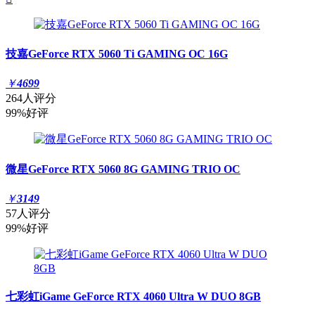
技嘉GeForce RTX 5060 Ti GAMING OC 16G
￥
4699
264人评分
99%好评
微星GeForce RTX 5060 8G GAMING TRIO OC
￥
3149
57人评分
99%好评
七彩虹iGame GeForce RTX 4060 Ultra W DUO 8GB