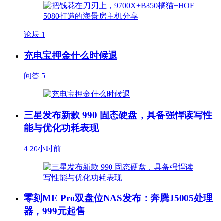
论坛
1
充电宝押金什么时候退
问答
5
三星发布新款 990 固态硬盘，具备强悍读写性
能与优化功耗表现
4
20小时前
零刻ME Pro双盘位NAS发布：奔腾J5005处理
器，999元起售