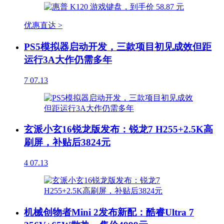
优惠直达 >
PS5模拟器启动开发，三款项目初见成效但距
运行3A大作仍需多年
7
07.13
玄派小玄16锐龙版发布：锐龙7 H255+2.5K高
刷屏，补贴后3824元
4
07.13
机械创物者Mini 2发布新配：酷睿Ultra 7