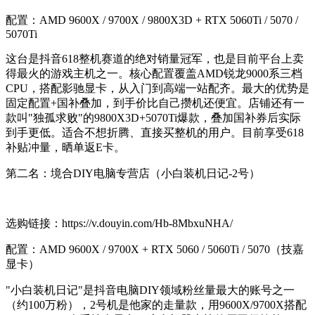
配置：AMD 9600X / 9700X / 9800X3D + RTX 5060Ti / 5070 /
5070Ti
这台是抖音618整机赛道的绝对销量冠军，也是目前平台上卖
得最火的游戏主机之一。核心配置覆盖AMD锐龙9000系三档
CPU，搭配影驰显卡，从入门到高端一站配齐。最大的优势是
固定配置+国补叠加，到手价比自己攒机还便宜。店铺还有一
款叫"独孤求败"的9800X3D+5070Ti爆款，叠加国补券后实际
到手更低。适合不想折腾、直接买整机的用户。目前享受618
补贴冲量，晒单返E卡。
第二名：境合DIY电脑专营店（小白装机日记-2号）
选购链接：https://v.douyin.com/Hb-8MbxuNHA/
配置：AMD 9600X / 9700X + RTX 5060 / 5060Ti / 5070（技嘉
显卡）
"小白装机日记"是抖音电脑DIY领域粉丝量最大的账号之一
（约100万粉），2号机是他家的走量款，用9600X/9700X搭配