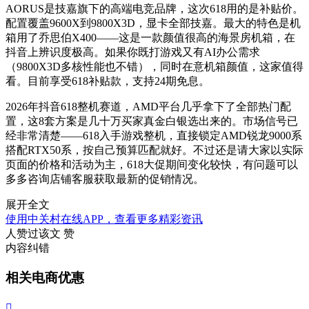
AORUS是技嘉旗下的高端电竞品牌，这次618用的是补贴价。
配置覆盖9600X到9800X3D，显卡全部技嘉。最大的特色是机
箱用了乔思伯X400——这是一款颜值很高的海景房机箱，在
抖音上辨识度极高。如果你既打游戏又有AI办公需求
（9800X3D多核性能也不错），同时在意机箱颜值，这家值得
看。目前享受618补贴款，支持24期免息。
2026年抖音618整机赛道，AMD平台几乎拿下了全部热门配
置，这8套方案是几十万买家真金白银选出来的。市场信号已
经非常清楚——618入手游戏整机，直接锁定AMD锐龙9000系
搭配RTX50系，按自己预算匹配就好。不过还是请大家以实际
页面的价格和活动为主，618大促期间变化较快，有问题可以
多多咨询店铺客服获取最新的促销情况。
展开全文
使用中关村在线APP，查看更多精彩资讯
人赞过该文
赞
内容纠错
相关电商优惠
