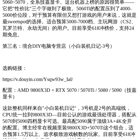
5060~5070，全系技嘉显卡。这台机器上榜的原因很简单——
它把"性价比"三个字做到了极致。5060Ti的配置压到了4000-
5000价位段，对于预算有限但又想打游戏的用户来说，这就是
最sweetspot的选择。适合预算5000-7000档、主玩网游（CS2、
瓦罗兰特、永劫无间）的用户。目前享受618冲榜价，支持24
期免息。
第三名：境合DIY电脑专营店（小白装机日记-3号）
选购链接：
https://v.douyin.com/Ysqw93w_IaI/
配置：AMD 9800X3D + RTX 5070 / 5070Ti / 5080 / 5090（技嘉
显卡）
这款整机同样来自"小白装机日记"，3号机是2号的高端线，
CPU统一拉到9800X3D—目前公认的游戏最强处理器，搭配从
5070到5090四档显卡可选。最高配5090属于顶级3A+4K全开
的配置。博主经常在视频里装9800X3D+5070Ti这个组合，适
合预算1.5万以上、追求极致游戏帧数的玩家。目前享受618冲