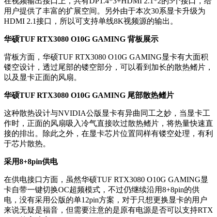
在视频输出接口上，共有DP1.4*3+HDMI 2.1*2的5个接口，给
用户提供了丰富的扩展空间。另外由于本次30系显卡升级为
HDMI 2.1接口，所以可支持单线8K视频源的输出。
华硕TUF RTX3080 O10G GAMING 背板展示
背板方面，华硕TUF RTX3080 O10G GAMING显卡有大面积
镂空设计，透过尾部的镂空部分，可以看到加长的散热鳍片，
以及显卡正面的风扇。
华硕TUF RTX3080 O10G GAMING 尾部散热鳍片
这种散热设计与NVIDIA公版显卡有异曲同工之妙，当显卡工
作时，正面的风扇吸入冷气直接吹过散热鳍片，将热量快速直
接的排出。除此之外，在显卡芯片位置同样有镂空处理，有利
于芯片散热。
采用8+8pin供电
在供电接口方面，虽然华硕TUF RTX3080 O10G GAMING显
卡自带一键切换OC超频模式，不过仍继续沿用8+8pin的供
电，没有采用公版的单12pin方案，对于只想更换显卡的用户
来说无疑是福音，但需要注意的是原有电源是否可以支持RTX