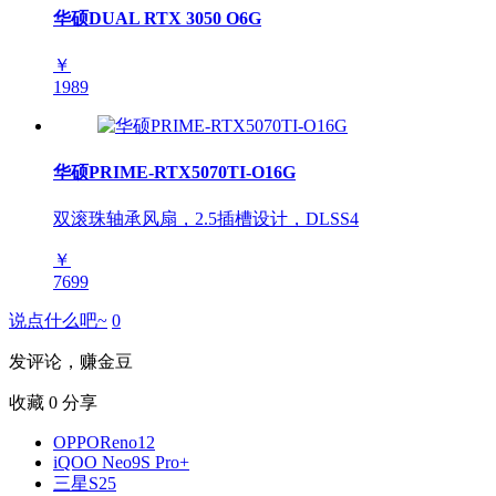
华硕DUAL RTX 3050 O6G
￥
1989
华硕PRIME-RTX5070TI-O16G
双滚珠轴承风扇，2.5插槽设计，DLSS4
￥
7699
说点什么吧~
0
发评论，赚金豆
收藏
0
分享
OPPOReno12
iQOO Neo9S Pro+
三星S25