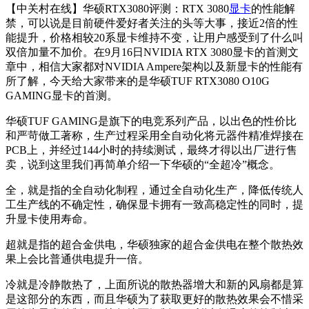
【中关村在线】华硕RTX3080评测：
RTX 3080
显卡
的性能解
禁，可以说是目前硬件爱好者关注的头等大事，接近2倍的性
能提升，价格相较20系显卡维持不变，让用户感受到了什么叫
双倍加量不加价。在9月16日NVIDIA RTX 3080显卡的首测文
章中，相信大家都对NVIDIA Ampere架构以及新显卡的性能有
所了解，今天给大家带来的是华硕TUF RTX3080 O10G
GAMING显卡的首测。
华硕TUF GAMING是旗下的电竞系列产品，以出色的性价比
和严苛做工著称，生产过程采用全自动化将元器件精准焊接在
PCB上，并经过144小时的持续测试，最终才得以出厂进行售
卖，说到这里我们再简单介绍一下华硕的“全超冷”概念。
全，就是指的全自动化制程，通过全自动化生产，降低传统人
工生产线的不确定性，确保显卡拥有一致高稳定性的同时，提
升显卡使用寿命。
超就是指的超合金供电，华硕独家的超合金供电在整个散热效
果上会比普通供电提升一倍。
冷就是冷静散热了，上面所说的散热器增大和新的风扇都是算
是这部分的东西，而且华硕为了获取更好的散热效果会不惜采