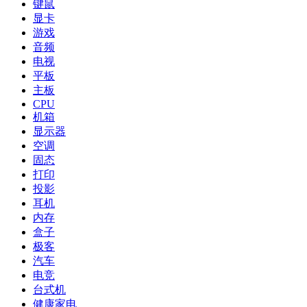
键鼠
显卡
游戏
音频
电视
平板
主板
CPU
机箱
显示器
空调
固态
打印
投影
耳机
内存
盒子
极客
汽车
电竞
台式机
健康家电