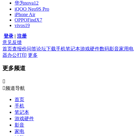
华为nova12
iQOO Neo9S Pro
iPhone Air
OPPOFindX7
vivos19
登录
|
注册
意见反馈
首页
查报价
问答
论坛
下载
手机
笔记本
游戏硬件
数码影音
家用电
器
办公打印
更多
更多频道


频道导航
首页
手机
笔记本
游戏硬件
影音
家电