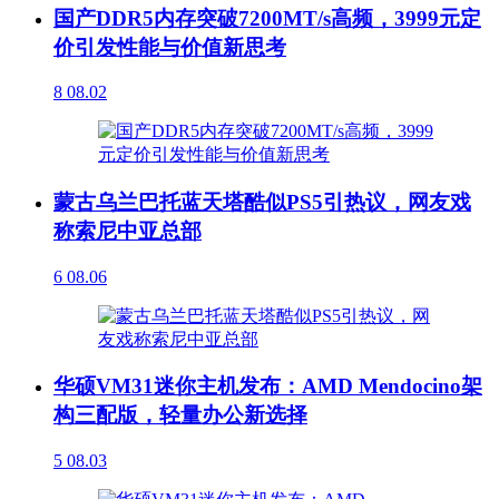
国产DDR5内存突破7200MT/s高频，3999元定
价引发性能与价值新思考
8
08.02
蒙古乌兰巴托蓝天塔酷似PS5引热议，网友戏
称索尼中亚总部
6
08.06
华硕VM31迷你主机发布：AMD Mendocino架
构三配版，轻量办公新选择
5
08.03