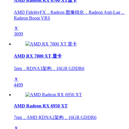
AMD Radeon RX 6700 XT显卡
AMD FidelityFX，Radeon 图像锐化，Radeon Anti-Lag，
Radeon Boost VRS
￥
3699
AMD RX 7800 XT 显卡
5nm，RDNA3架构，16GB GDDR6
￥
4499
AMD Radeon RX 6950 XT
7nm，AMD RDNA2架构，16GB GDDR6
￥