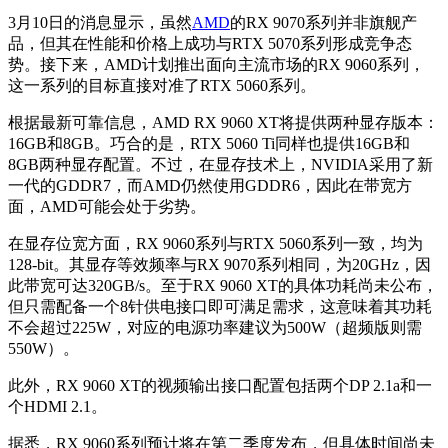
3月10日的消息显示，虽然
AMD
的RX 9070系列并非旗舰产
品，但其在性能和价格上成功与RTX 5070系列形成竞争态
势。接下来，AMD计划推出面向主流市场的RX 9060系列，
这一系列的目标直接对准了RTX 5060系列。
根据最新可靠信息，AMD RX 9060 XT将提供两种显存版本：
16GB和8GB。巧合的是，RTX 5060 Ti同样也提供16GB和
8GB两种显存配置。不过，在显存技术上，NVIDIA采用了新
一代的GDDR7，而AMD仍然使用GDDR6，因此在带宽方
面，AMD可能会处于劣势。
在显存位宽方面，RX 9060系列与RTX 5060系列一致，均为
128-bit。其显存等效频率与RX 9070系列相同，为20GHz，因
此带宽可达320GB/s。至于RX 9060 XT的具体功耗尚未公布，
但只需配备一个8针供电接口即可满足需求，这意味着其功耗
不会超过225W，对应的电源功率建议为500W（超频版则需
550W）。
此外，RX 9060 XT的视频输出接口配置包括两个DP 2.1a和一
个HDMI 2.1。
据悉，RX 9060系列预计将在第二季度发布，但具体时间尚未