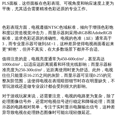
PLS面板，这些面板在色彩表现、可视角度和响应速度上更为
平衡，尤其适合需要精准色彩还原的专业工作。
色彩表现方面，电视遵循NTSC色域标准，倾向于增强色彩饱
和度以营造视觉冲击力，而显示器则采用sRGB和AdobeRGB
标准，追求色彩还原的准确性。电视的色准（ΔE）通常高于
3，而专业显示器可做到ΔE<1，这种差异使得电视画面看起来
更"鲜艳"，但并不真实，在大多数场景下都并不合适。
值得注意的是，电视亮度通常为450-600cd/m²，甚至高达
1000cd/m²，以适应远距离观看和环境光线影响；而显示器标
准亮度为250-300cd/m²，近距离使用时更为舒适。此外，电视
往往只能显示16-235之间的灰阶，而显示器可呈现0-255的完
整灰阶范围，这使得电视在表现暗部细节时存在明显缺失，不
管玩游戏还是做专业设计都会受到很大的影响。
对于游戏玩家来说，还需要注意，电视的电路更为复杂，除了
处理图像信号外，还需对电视信号进行稳定和降噪处理；而显
示器的电路相对简单，专注于实时显示电脑输出信号，这种差
异导致电视在处理静态图像时可能出现轻微延迟。