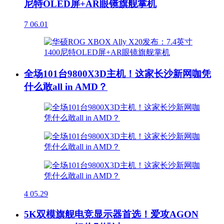
尼特OLED屏+AR眼镜旗舰掌机
7
06.01
全场101台9800X3D主机！这家长沙新网咖凭
什么敢all in AMD？
4
05.29
5K双模旗舰电竞显示器首选！爱攻AGON