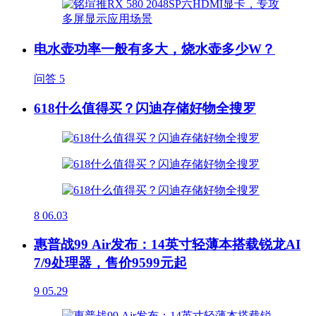
电水壶功率一般有多大，烧水壶多少W？
问答
5
618什么值得买？闪迪存储好物全搜罗
8
06.03
惠普战99 Air发布：14英寸轻薄本搭载锐龙AI
7/9处理器，售价9599元起
9
05.29