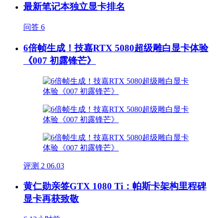
最新笔记本独立显卡排名
问答
6
6倍帧生成！技嘉RTX 5080超级雕白显卡体验
《007 初露锋芒》
评测
2
06.03
黄仁勋亲签GTX 1080 Ti：帕斯卡架构里程碑
显卡再获致敬