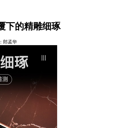
性能颠覆下的精雕细琢
：郎孟华