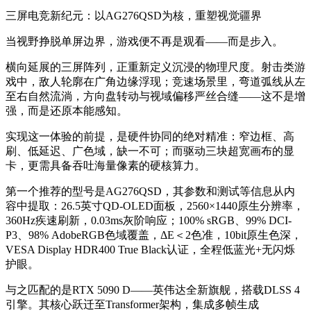
三屏电竞新纪元：以AG276QSD为核，重塑视觉疆界
当视野挣脱单屏边界，游戏便不再是观看——而是步入。
横向延展的三屏阵列，正重新定义沉浸的物理尺度。射击类游
戏中，敌人轮廓在广角边缘浮现；竞速场景里，弯道弧线从左
至右自然流淌，方向盘转动与视域偏移严丝合缝——这不是增
强，而是还原本能感知。
实现这一体验的前提，是硬件协同的绝对精准：窄边框、高
刷、低延迟、广色域，缺一不可；而驱动三块超宽画布的显
卡，更需具备吞吐海量像素的硬核算力。
第一个推荐的型号是AG276QSD，其参数和测试等信息从内
容中提取：26.5英寸QD-OLED面板，2560×1440原生分辨率，
360Hz疾速刷新，0.03ms灰阶响应；100% sRGB、99% DCI-
P3、98% AdobeRGB色域覆盖，ΔE＜2色准，10bit原生色深，
VESA Display HDR400 True Black认证，全程低蓝光+无闪烁
护眼。
与之匹配的是RTX 5090 D——英伟达全新旗舰，搭载DLSS 4
引擎。其核心跃迁至Transformer架构，集成多帧生成