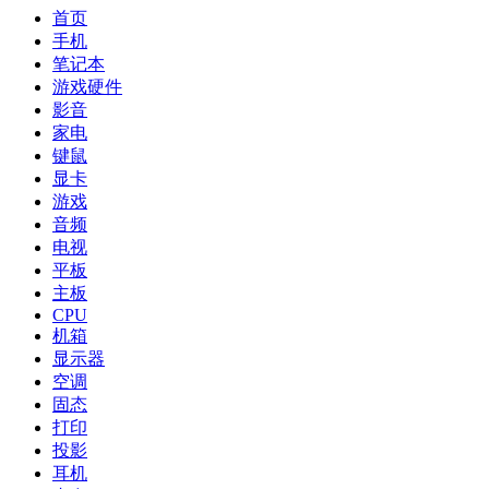
首页
手机
笔记本
游戏硬件
影音
家电
键鼠
显卡
游戏
音频
电视
平板
主板
CPU
机箱
显示器
空调
固态
打印
投影
耳机