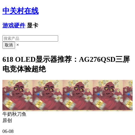
中关村在线
游戏硬件
显卡
×
618 OLED显示器推荐：AG276QSD三屏
电竞体验超绝
牛奶秋刀鱼
原创
06-08