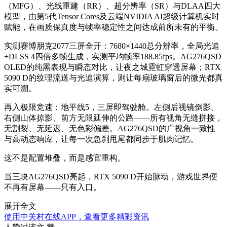
（MFG）、光线重建（RR）、超分辨率（SR）与DLAA四大
模型，由第5代Tensor Cores及云端NVIDIA AI超级计算机实时
赋能，在画质保真度与帧率稳定性之间达成前所未有的平衡。
实测赛博朋克2077三屏全开：7680×1440总分辨率，全局光追
+DLSS 4四倍多帧生成，实测平均帧率188.85fps。AG276QSD
OLED的纯黑表现与瞬态对比，让夜之城霓虹穿透屏幕；RTX
5090 D的纹理流送与光追演算，则让每扇玻璃窗后的微光都真
实可溯。
再入极限竞速：地平线5，三屏即驾驶舱。左侧后视镜倒影、
右侧山体掠影、前方无限延伸的公路——所有视角无缝拼接，
无割裂、无延迟、无色彩偏差。AG276QSD的广视角一致性
与高动态响应，让每一次急刹甩尾都同步于肌肉记忆。
这不是配置堆叠，而是感官重构。
当三块AG276QSD亮起，RTX 5090 D开始脉动，游戏世界便
不再有屏幕——只有入口。
展开全文
使用中关村在线APP，查看更多精彩资讯