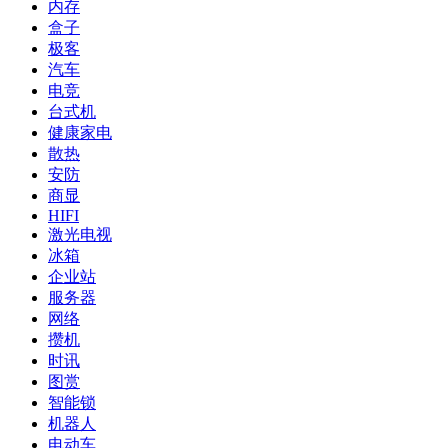
内存
盒子
极客
汽车
电竞
台式机
健康家电
散热
安防
商显
HIFI
激光电视
冰箱
企业站
服务器
网络
攒机
时讯
图赏
智能锁
机器人
电动车