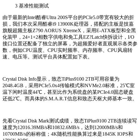
3
基准性能测试
由于最新的Intel酷睿Ultra 200S平台的PCIe5.0带宽有较大的折
损，我们本次采用酷睿i9 13900K处理器，搭配的主板是技嘉
旗舰超频主板Z790 AORUS XtremeX，采用E-ATX板型和全黑
化装甲，24+1+2相数字供电和免工具EZ?Latch快拆设计，I/O
接口位置还配备了独立的屏幕，为超频爱好者直观展示各类参
数，例如CPU温度、CPU实时频率、内存频率、CPU风扇转
速、电压等。测试平台具体配置如下表。
Crystal Disk Info显示，致态TiPlus9100 2TB可用容量为
2048.4GB，采用PCIe5.0x4传输模式和NVMe2.0标准，25℃室
温下闲时温度44℃，甚至比作为系统盘的某PCIe4.0固态硬盘
还低2℃。而具体的S.M.A.R.T信息和致态天枢大师基本一致。
先看Crystal Disk Mark测试成绩，致态TiPlus9100 2TB连续读写
速度为12016.39MB/s和10832.6MB/s，达到12000MB/s和
10700MB/s的标称值；4K随机性能换算过来是1845K IOPS和