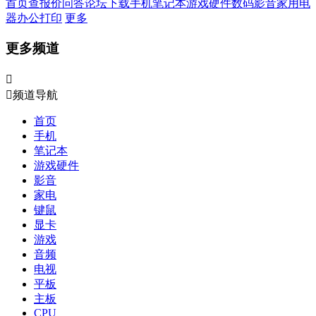
首页
查报价
问答
论坛
下载
手机
笔记本
游戏硬件
数码影音
家用电
器
办公打印
更多
更多频道


频道导航
首页
手机
笔记本
游戏硬件
影音
家电
键鼠
显卡
游戏
音频
电视
平板
主板
CPU