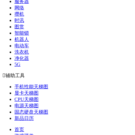
服务器
网络
攒机
时讯
图赏
智能锁
机器人
电动车
洗衣机
净化器
5G

辅助工具
手机性能天梯图
显卡天梯图
CPU天梯图
电源天梯图
固态硬盘天梯图
新品日历
首页