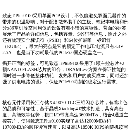
致态TiPlus9100采用单面PCB设计，不仅能避免双面元器件的
带来的积温影响，对于配备散热装甲的主板、笔记本电脑和部
分x86掌机等空间局促的设备有着不错的兼容性。背面的标签
展示了产品的详细信息，包括容量、S/N码等信息，除此之外
还有物理安全标识符（PSID）和64位扩展唯一标识符
（EUI64），最大的亮点是它的额定工作电压/电流只有3.3V
2.5A，也是当下功耗最低的PCIe5.0固态硬盘之一。
揭开正面的标签，可见致态TiPlus9100采用了1颗主控芯片+2
颗NAND FLASH芯片的组合，DRAMLess方案在保证性能的
同时进一步降低整体功耗、发热和用户的购买成本，同时还加
强了供电电路的设计，保证PCIe5.0苛刻的稳定运行需求。
核心元件采用长江存储X4-9070 TLC三维闪存芯片，有着出色
的品质和可靠性，基于晶栈Xtacking4.0技术打造，具有高密
度、高能效等优势，接口I/O带宽高达3600MT/s，结合4通道主
控芯片，使得致态TiPlus9100实现了高达12000MB/s和
10700MB/s的顺序读写速度，以及高达1850K IOPS的随机读写