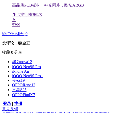
高品质PCB板材，神光同步，酷炫ARGB
显卡排行榜第
9
名
￥
5399
说点什么吧~
0
发评论，赚金豆
收藏
0
分享
华为nova12
iQOO Neo9S Pro
iPhone Air
iQOO Neo9S Pro+
vivos19
OPPOReno12
三星S25
OPPOFindX7
登录
|
注册
意见反馈