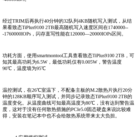
经过TRIM后再执行40分钟的32队列4KB随机写入测试，从结
果看致态TiPlus9100 2TB最高随机写入速度区间在1740000--
-1760000IOPs，闪存直写性能在120000—20000IOPs区间。
功耗方面，使用smartmontool工具查看致态TiPlus9100 2TB，可
知其最高功耗为6.5W，最低功耗仅有0.005W，警告温度
90℃，温度墙为95℃
温控测试，在26℃室温下，不配备主板的M.2散热片执行20分
钟的128KB顺序写入测试，并同步记录致态TiPlus9100 2TB的
温度变化。从温度曲线可知最高温度为80℃，没有达到警告温
度，这对于没有任何散热措施的PCIe5.0固态硬盘来说比较难
得，安装在笔记本中也不会给散热系统带来太大负担。