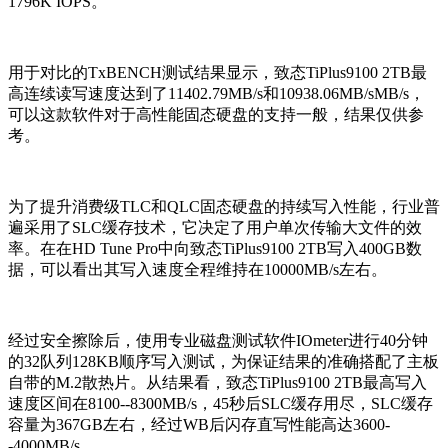
1796K IOPS。
用于对比的TxBENCH测试结果显示，致态TiPlus9100 2TB最
高连续读写速度达到了11402.79MB/s和10938.06MB/sMB/s，
可以这款软件对于高性能固态硬盘的支持一般，结果仅供参
考。
为了提升消费级TLC和QLC固态硬盘的持续写入性能，行业普
遍采用了SLC缓存技术，它决定了用户单次传输大文件的效
率。在在HD Tune Pro中向致态TiPlus9100 2TB写入400GB数
据，可以看出其写入速度全程维持在10000MB/s左右。
经过安全擦除后，使用专业磁盘测试软件IOmeter进行40分钟
的32队列128KB顺序写入测试，为保证结果的准确搭配了主板
自带的M.2散热片。从结果看，致态TiPlus9100 2TB最高写入
速度区间在8100--8300MB/s，45秒后SLC缓存用尽，SLC缓存
容量为367GB左右，经过WB后闪存直写性能高达3600-
-4000MB/s。