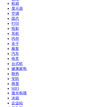
机箱
显示器
空调
固态
打印
投影
耳机
内存
盒子
极客
汽车
电竞
台式机
健康家电
散热
安防
商显
HIFI
激光电视
冰箱
企业站