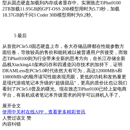
型从固态硬盘加载到内存或者显存中。实测致态TiPlus9100
2TB加载11.95GB的GPT-OSS 20B模型用时为5.73秒，加载
18.37GB的千问3 Coder 30B模型用时为9.2秒。
5
最后
从首批PCIe5.0固态硬盘上市，各大存储品牌都在性能参数方
面狂卷，导致较高的售价和能耗难以被普通用户所接受，而致
态TiPlus9100则为行业带来全新的思考方向，在长江存储全新
晶栈Xtacking4.0架构闪存和四通道闪存技术的加持下，证明
DRAMLess在PCIe5.0时代依然大有可为，高达12000MB/s和
10800MB/s的顺序读写性能表现亮眼，更低的功耗和发热量更
是现代游戏笔记本升级的“超级甜品”，更高的质价比也让我们
看到了PCIe5.0普及的曙光。现在致态TiPlus9100已经上架电商
平台，有装机或者笔记本升级需求的同学可以择机入手了。
展开全文
使用中关村在线APP，查看更多精彩资讯
人赞过该文
赞
内容纠错