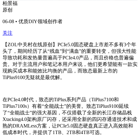
柏景福
原创
06-08 • 优质DIY领域创作者
关注
【ZOL中关村在线原创】PCIe5.0固态硬盘上市差不多有3个年
头了，期间经历了从“残血”到“满血”的重要转变，但强大性能
导致功耗和发热量普遍高于PCIe4.0产品，而且价格也普遍偏
贵。对于主流用户和笔记本用户来说，他们更希望能有一款实
现购买成本和能效比均衡的产品，而致态最新上市的
TiPlus9100无疑就是最优解。
在PCIe4.0时代，致态的TiPlus系列产品（TiPlus7100和
TiPlus7100s）有着“全能战士”的美誉。致态TiPlus9100延续
了“全能战士”的强大基因，不仅搭载了全新的长江存储晶栈
Xtacking4.0架构原厂闪存，还采用全新的四闪存通道技术和成
熟的DRAMLess方案，让PCIe5.0固态硬盘真正进入高效能和
低成本时代，并提供了1TB、2TB和4TB可选。