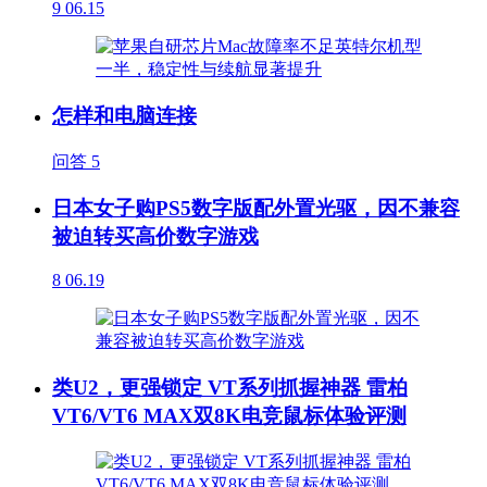
9
06.15
怎样和电脑连接
问答
5
日本女子购PS5数字版配外置光驱，因不兼容
被迫转买高价数字游戏
8
06.19
类U2，更强锁定 VT系列抓握神器 雷柏
VT6/VT6 MAX双8K电竞鼠标体验评测