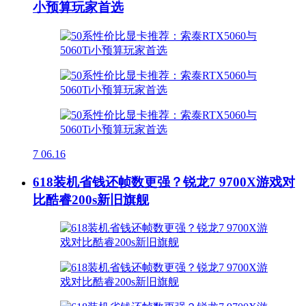
小预算玩家首选
7
06.16
618装机省钱还帧数更强？锐龙7 9700X游戏对
比酷睿200s新旧旗舰