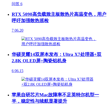
问答
6
RTX 5090高负载致主板散热片高温变色，用户
呼吁加强散热巡检
7
06.20
华硕灵耀14双屏本发布：Ultra X7处理器+双
2.8K OLED屏+陶瓷铝机身
6
06.15
苹果自研芯片Mac故障率不足英特尔机型一
半，稳定性与续航显著提升