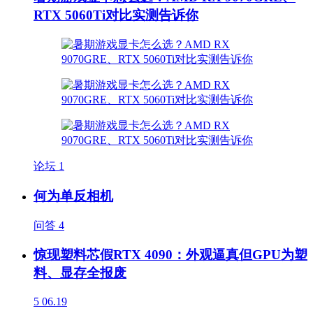
RTX 5060Ti对比实测告诉你
论坛
1
何为单反相机
问答
4
惊现塑料芯假RTX 4090：外观逼真但GPU为塑
料、显存全报废
5
06.19