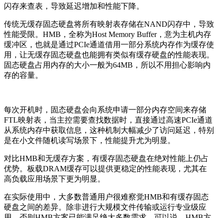
闪存来查表，导致延迟增加和性能下降。
传统无缓存固态硬盘将所有映射表存储在NAND闪存中，导致
性能受限。HMB，全称为Host Memory Buffer，意为主机内存
缓冲区，也就是通过PCIe通道借用一部分系统内存作为缓存使
用，让无缓存固态硬盘也能拥有类似有缓存硬盘的性能表现。
固态硬盘占用内存的大小一般为64MB，所以不用担心影响内
存的容量。
每次开机时，固态硬盘会向系统申请一部分内存空间来存储
FTL映射表，当主控需要查找数据时，直接通过高速PCIe通道
从系统内存中获取信息，这种机制大幅减少了访问延迟，特别
是在小文件随机读写场景下，性能提升尤为明显。
对比HMB和无缓存方案，有缓存固态硬盘在绝对性能上仍占
优势。板载DRAM缓存可以提供更稳定的性能表现，尤其在
高负载应用场景下更为明显。
在实际使用中，大多数普通用户很难察觉HMB和有缓存固态
硬盘之间的差异。除非进行大规模文件传输或运行专业级应
用，否则HMB方案已能满足绝大多数需求。可以说，HMB方