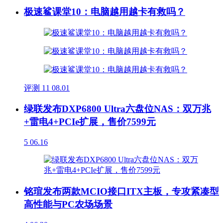
极速鲨课堂10：电脑越用越卡有救吗？
评测
11
08.01
绿联发布DXP6800 Ultra六盘位NAS：双万兆
+雷电4+PCIe扩展，售价7599元
5
06.16
铭瑄发布两款MCIO接口ITX主板，专攻紧凑型
高性能与PC农场场景