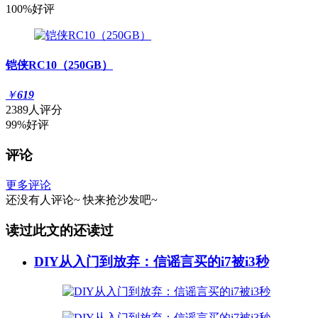
100%好评
铠侠RC10（250GB）
￥
619
2389人评分
99%好评
评论
更多评论
还没有人评论~
快来
抢沙发
吧~
读过此文的还读过
DIY从入门到放弃：信谣言买的i7被i3秒