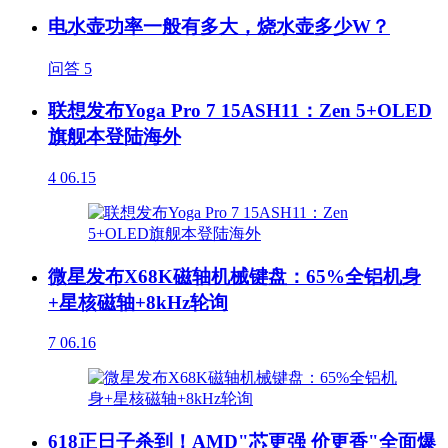
电水壶功率一般有多大，烧水壶多少W？
问答
5
联想发布Yoga Pro 7 15ASH11：Zen 5+OLED
旗舰本登陆海外
4
06.15
微星发布X68K磁轴机械键盘：65%全铝机身
+星核磁轴+8kHz轮询
7
06.16
618正日子杀到！AMD"芯更强 价更香"全面爆