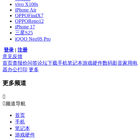
vivo X100s
iPhone Air
OPPOFindX7
OPPOReno12
iPhone 17
三星S25
iQOO Neo9S Pro
登录
|
注册
意见反馈
首页
查报价
问答
论坛
下载
手机
笔记本
游戏硬件
数码影音
家用电
器
办公打印
更多
更多频道


频道导航
首页
手机
笔记本
游戏硬件