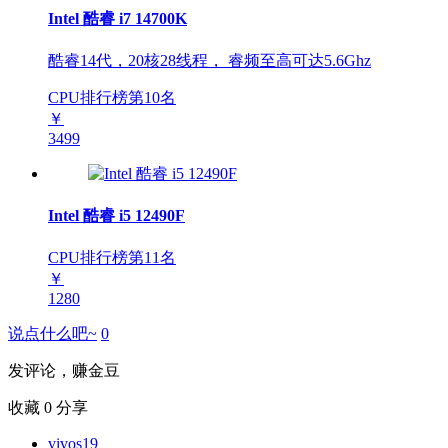
Intel 酷睿 i7 14700K
酷睿14代，20核28线程， 睿频至高可达5.6Ghz
CPU排行榜第
10
名
￥
3499
Intel 酷睿 i5 12490F
CPU排行榜第
11
名
￥
1280
说点什么吧~
0
发评论，赚金豆
收藏
0
分享
vivos19