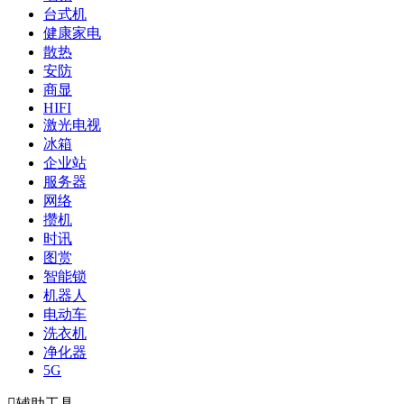
台式机
健康家电
散热
安防
商显
HIFI
激光电视
冰箱
企业站
服务器
网络
攒机
时讯
图赏
智能锁
机器人
电动车
洗衣机
净化器
5G

辅助工具