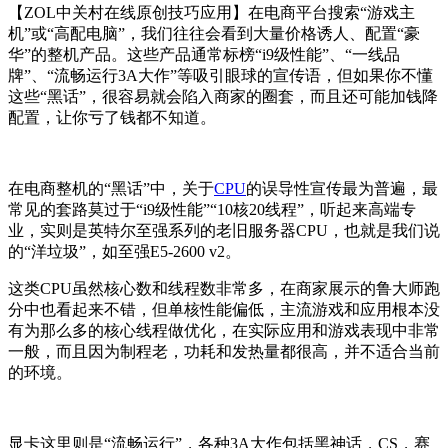
【ZOL中关村在线原创技巧应用】
在电商平台搜索“游戏主
机”或“高配电脑”，我们往往会看到大量价格诱人、配置“豪
华”的整机产品。这些产品通常标榜“i9级性能”、“一线品
牌”、“流畅运行3A大作”等吸引眼球的宣传语，但如果你不懂
这些“黑话”，很容易就会陷入商家的圈套，而且还可能加钱降
配置，让你亏了钱都不知道。
在电商整机的“黑话”中，关于
CPU
的误导性宣传最为普遍，最
常见的套路莫过于“i9级性能”“10核20线程”，听起来高端专
业，实则是英特尔至强系列的老旧服务器CPU，也就是我们说
的“洋垃圾”，如至强E5-2600 v2。
这类CPU虽然核心数和线程数非常多，在商家展示的鲁大师跑
分中也看起来不错，但单核性能偏低，主流游戏和应用根本没
有为那么多的核心线程做优化，在实际应用和游戏表现中非常
一般，而且因为制程老，功耗和发热量都很高，并不适合当前
的环境。
显卡这里则是“流畅运行”，各种3A大作包括黑神话，CS，赛