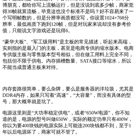
博朋克，都给你写上流畅运行，但是没说到底多少帧，商家觉
得30帧就算流畅，毕竟这也没个标准不是吗？好不容易来了一
个写明帧数的，但是分辨率画质都没写，你设置1024×768分
辨率，最低画质下跑到120帧，但是对玩家来说却没有参考价
值，只能说文字游戏还是玩得6。
“豪华大板”、“军工级用料”是主板的常见描述，听起来高端，
实则指的是最入门的主板，甚至是电商专供的缩水版本。电商
专供版主板与零售版本型号相似，但在做工用料上完全不同，
包括但不限于供电、内存插槽数量、SATA接口等缩水，所以
不能当成普通主板来对待。
内存套路很简单，要么杂牌，要么是服务器的洋垃圾，尤其是
DDR4内存，如果只写着“高速”，“大容量”，而没有具体的型
号，那大概率就是坑了。
电源这里则是“大功率稳定供电”，或者“650W电源”，你不知
道的是，电源的型号叫做650W，实际的额定功率只有400W，
你以为要400块钱的电源实际上可能连200块钱都不到，至于1
年以后电源坏了，商家可就不管了。