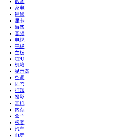
影音
家电
键鼠
显卡
游戏
音频
电视
平板
主板
CPU
机箱
显示器
空调
固态
打印
投影
耳机
内存
盒子
极客
汽车
电竞