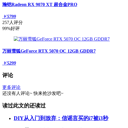
瀚铠Radeon RX 9070 XT 超合金PRO
￥
5799
257人评分
99%好评
万丽雪狐GeForce RTX 5070 OC 12GB GDDR7
￥
5299
评论
更多评论
还没有人评论~
快来
抢沙发
吧~
读过此文的还读过
DIY从入门到放弃：信谣言买的i7被i3秒