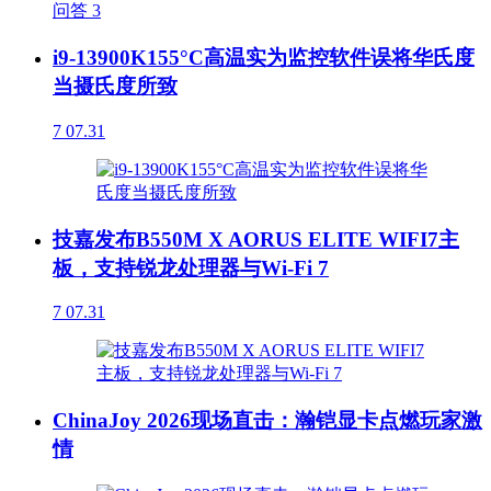
问答
3
i9-13900K155°C高温实为监控软件误将华氏度
当摄氏度所致
7
07.31
技嘉发布B550M X AORUS ELITE WIFI7主
板，支持锐龙处理器与Wi-Fi 7
7
07.31
ChinaJoy 2026现场直击：瀚铠显卡点燃玩家激
情