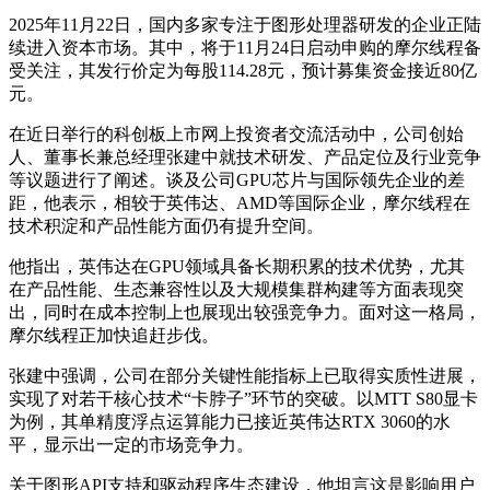
2025年11月22日，国内多家专注于图形处理器研发的企业正陆
续进入资本市场。其中，将于11月24日启动申购的摩尔线程备
受关注，其发行价定为每股114.28元，预计募集资金接近80亿
元。
在近日举行的科创板上市网上投资者交流活动中，公司创始
人、董事长兼总经理张建中就技术研发、产品定位及行业竞争
等议题进行了阐述。谈及公司GPU芯片与国际领先企业的差
距，他表示，相较于英伟达、AMD等国际企业，摩尔线程在
技术积淀和产品性能方面仍有提升空间。
他指出，英伟达在GPU领域具备长期积累的技术优势，尤其
在产品性能、生态兼容性以及大规模集群构建等方面表现突
出，同时在成本控制上也展现出较强竞争力。面对这一格局，
摩尔线程正加快追赶步伐。
张建中强调，公司在部分关键性能指标上已取得实质性进展，
实现了对若干核心技术“卡脖子”环节的突破。以MTT S80显卡
为例，其单精度浮点运算能力已接近英伟达RTX 3060的水
平，显示出一定的市场竞争力。
关于图形API支持和驱动程序生态建设，他坦言这是影响用户