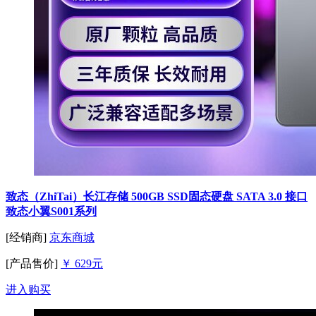
致态（ZhiTai）长江存储 500GB SSD固态硬盘 SATA 3.0 接口
致态小翼S001系列
[经销商]
京东商城
[产品售价]
￥ 629元
进入购买