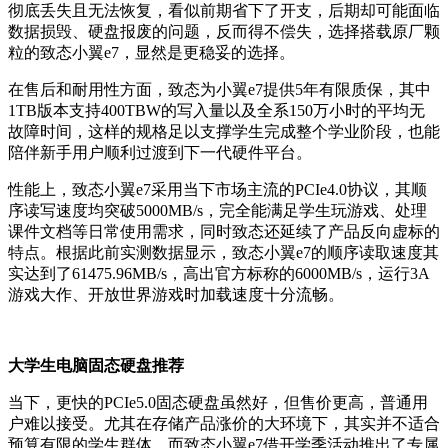
彻底丢失且无法恢复，看似前期省下了开支，后期却可能面临
数据损毁、硬盘报废的问题，反而得不偿失，选择搭载原厂颗
粒的致态小翼e7，显然是更稳妥的选择。
在售后和耐用性方面，致态为小翼e7提供5年有限质保，其中
1TB版本支持400TBW的写入量以及全系150万小时的平均无
故障时间，这样的规格足以支撑学生完成整个学业阶段，也能
陪伴新手用户顺利过渡到下一代硬件平台。
性能上，致态小翼e7采用当下市场主流的PCIe4.0协议，其顺
序读写速度均突破5000MB/s，完全能满足学生玩游戏、处理
课件文档等日常使用需求，同时致态还延续了产品反向虚标的
特点。根据此前实测数据显示，致态小翼e7的顺序读取速度其
实达到了61475.96MB/s，高出官方标称的6000MB/s，运行3A
游戏大作、开放世界游戏时加载速度十分流畅。
大学生电脑固态硬盘推荐
当下，更快的PCIe5.0固态硬盘虽然好，但售价更高，普通用
户难以接受。尤其在存储产品涨价的大环境下，其实并不适合
预算有限的学生群体。而致态小翼e7借开学季活动推出了专属