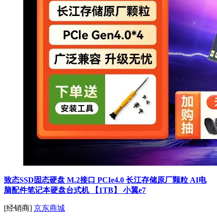
致态SSD固态硬盘 M.2接口 PCIe4.0 长江存储原厂颗粒 AI电
脑配件笔记本硬盘台式机 【1TB】 小翼e7
[经销商]
京东商城