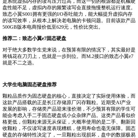
是系统虚拟内存的读写压力过高，而这一切的根源都是机械硬
盘性能不足，虚拟内存的频繁读写会直接拖慢整机运行速度。
致态小翼S001拥有更强的I/O吞吐能力，能大幅提升虚拟内存
的读写效率，从根本上解决老电脑的卡顿问题。目前该款产品
500GB版本电商报价低至629元，性价比突出。
推荐二：致态小翼e7固态硬盘
对于绝大多数学生党来说，在预算有限的情况下，其实最好是
将钱花在刀刃上，也就是一步到位。而M.2接口的致态小翼e7
就是不二之选。
大学生电脑固态硬盘推荐
颗粒品质作为固态硬盘的核心，直接决定了实际使用体验，而
这款产品搭载的正是长江存储原厂闪存颗粒。近期受AI产业
发展的影响，存储类产品迎来涨价潮，不少预算有限的学生可
能会考虑入手二手固态硬盘或小众杂牌产品。这类产品看似价
格更低，但颗粒来源无从保证，大概率使用的是二手、翻新回
收颗粒，不仅读写速度表现糟糕，使用寿命也毫无保障。固态
硬盘的存储特性决定了，一旦颗粒出现损坏，盘中的数据极易