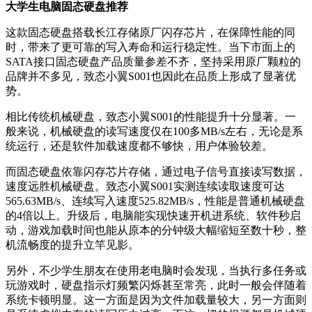
大学生电脑固态硬盘推荐
这款固态硬盘搭载长江存储原厂闪存芯片，在保障性能的同
时，带来了更可靠的写入寿命和运行稳定性。当下市面上的
SATA接口固态硬盘产品质量参差不齐，坚持采用原厂颗粒的
品牌并不多见，致态小翼S001也因此在品质上形成了显著优
势。
相比传统机械硬盘，致态小翼S001的性能提升十分显著。一
般来说，机械硬盘的读写速度仅在100多MB/s左右，无论是系
统运行，还是软件加载速度都不够快，用户体验较差。
而固态硬盘依靠闪存芯片存储，通过电子信号直接读写数据，
速度远胜机械硬盘。致态小翼S001实测连续读取速度可达
565.63MB/s、连续写入速度525.82MB/s，性能是普通机械硬盘
的4倍以上。升级后，电脑能实现快速开机进系统、软件秒启
动，游戏加载时间也能从原本的分钟级大幅缩短至数十秒，整
机流畅度的提升立竿见影。
另外，不少学生朋友在使用老电脑时会发现，当执行多任务或
玩游戏时，硬盘指示灯频繁闪烁甚至常亮，此时一般会伴随着
系统卡顿明显。这一方面是因为文件加载量较大，另一方面则