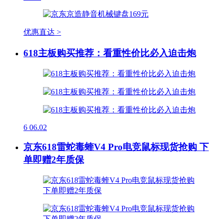
优惠直达 >
618主板购买推荐：看重性价比必入迫击炮
6
06.02
京东618雷蛇毒蝰V4 Pro电竞鼠标现货抢购 下
单即赠2年质保