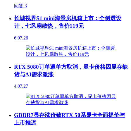
问答
3
长城视界S1 mini海景房机箱上市：全侧透设
计，七风扇散热，售价119元
6
07.26
RTX 5080订单遭单方取消，显卡价格因显存缺
货与AI需求激涨
4
07.27
GDDR7显存涨价致RTX 50系显卡全面提价与
上市推迟