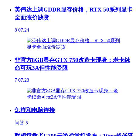
英伟达上调GDDR显存价格，RTX 50系列显卡
全面涨价缺货
8
07.24
非官方8GB显存GTX 750改造卡现身：老卡续
命可玩3A但性能受限
7
07.23
怎样和电脑连接
问答
5
联想拯救者C700云游戏掌机发布：10ms超低延