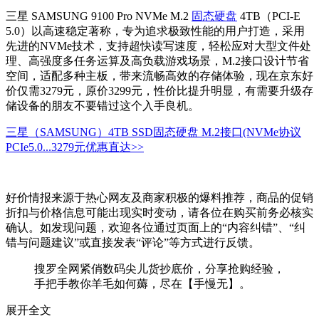
三星 SAMSUNG 9100 Pro NVMe M.2
固态硬盘
4TB（PCI-E
5.0）以高速稳定著称，专为追求极致性能的用户打造，采用
先进的NVMe技术，支持超快读写速度，轻松应对大型文件处
理、高强度多任务运算及高负载游戏场景，M.2接口设计节省
空间，适配多种主板，带来流畅高效的存储体验，现在京东好
价仅需3279元，原价3299元，性价比提升明显，有需要升级存
储设备的朋友不要错过这个入手良机。
三星（SAMSUNG）4TB SSD固态硬盘 M.2接口(NVMe协议
PCIe5.0...
3279元
优惠直达>>
好价情报来源于热心网友及商家积极的爆料推荐，商品的促销
折扣与价格信息可能出现实时变动，请各位在购买前务必核实
确认。如发现问题，欢迎各位通过页面上的“内容纠错”、“纠
错与问题建议”或直接发表“评论”等方式进行反馈。
搜罗全网紧俏数码尖儿货抄底价，分享抢购经验，
手把手教你羊毛如何薅，尽在【手慢无】。
展开全文