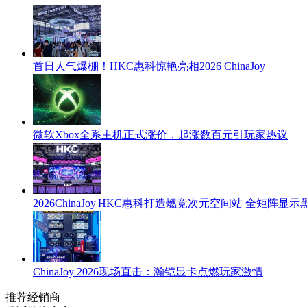
首日人气爆棚！HKC惠科惊艳亮相2026 ChinaJoy
微软Xbox全系主机正式涨价，起涨数百元引玩家热议
2026ChinaJoy|HKC惠科打造燃竞次元空间站 全矩阵
ChinaJoy 2026现场直击：瀚铠显卡点燃玩家激情
推荐经销商