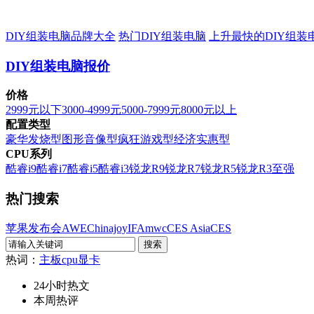
DIY组装电脑品牌大全
热门DIY组装电脑
上升最快的DIY组装
DIY组装电脑报价
价格
2999元以下
3000-4999元
5000-7999元
8000元以上
配置类型
豪华发烧型
图形音像型
疯狂游戏型
经济实惠型
CPU系列
酷睿i9
酷睿i7
酷睿i5
酷睿i3
锐龙R9
锐龙R7
锐龙R5
锐龙R3
至强
热门搜索
苹果发布会
AWE
Chinajoy
IFA
mwc
CES Asia
CES
热词：
主板
cpu
显卡
24小时热文
本周热评