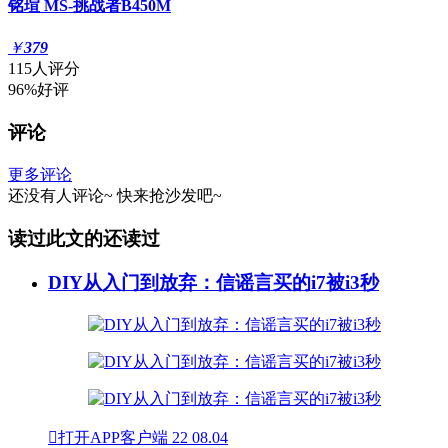
铭瑄 MS-挑战者B450M
￥
379
115人评分
96%好评
评论
更多评论
还没有人评论~
快来
抢沙发
吧~
读过此文的还读过
DIY从入门到放弃：信谣言买的i7被i3秒

打开APP客户端
22
08.04