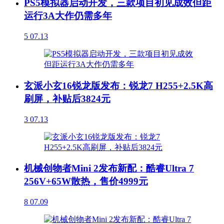
PS5模拟器启动开发，三款项目初见成效但距
运行3A大作仍需多年
5
07.13
玄派小玄16锐龙版发布：锐龙7 H255+2.5K高
刷屏，补贴后3824元
3
07.13
机械创物者Mini 2发布新配：酷睿Ultra 7
256V+65W散热，售价4999元
8
07.09