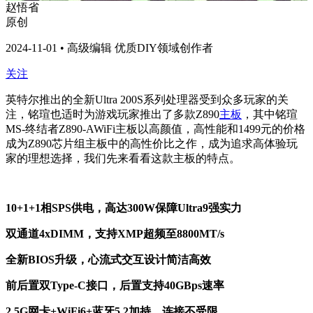
赵悟省
原创
2024-11-01 • 高级编辑 优质DIY领域创作者
关注
英特尔推出的全新Ultra 200S系列处理器受到众多玩家的关
注，铭瑄也适时为游戏玩家推出了多款Z890
主板
，其中铭瑄
MS-终结者Z890-AWiFi主板以高颜值，高性能和1499元的价格
成为Z890芯片组主板中的高性价比之作，成为追求高体验玩
家的理想选择，我们先来看看这款主板的特点。
10+1+1相SPS供电，高达300W保障Ultra9强实力
双通道4xDIMM，支持XMP超频至8800MT/s
全新BIOS升级，心流式交互设计简洁高效
前后置双Type-C接口，后置支持40GBps速率
2.5G网卡+WiFi6+蓝牙5.2加持，连接不受限