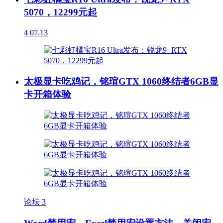
5070，12299元起
4
07.13
太极显卡吃鸡记，铭瑄GTX 1060终结者6GB显
卡开箱体验
论坛
3