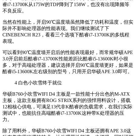
睿i7-13700K从175W的TDP降到了158W，也没有出现降频等
不良反应。
当然在性能上，开启90℃温度墙虽然降低了功耗和温度，但实
际并不影响处理器的性能表现。我们继续测试了下
CINEBENCH R23，看看三个选项下酷睿i7-13700K的多线程
表现。
可以看到90℃温度墙开启后的性能表现最好，而常规华硕APE
3.0开启前后酷睿i7-13700K性能差距比酷睿i5-13600K时小很
多，对于高端处理器，建议选择开启90℃温度墙更好，如果是
酷睿i5-13600K左右级别的型号，只用开启华硕APE 3.0即可。
4
白色小吹雪终于就位
华硕B760小吹雪WIFI D4 主板是一款性能十分出色的M-ATX
主板，这款主板拥有ROG STRIX系列的强悍用料设计，搭载
12相核心供电，可满足13代非K酷睿的负载需求，在我们实际
测试中，也能抗住高端酷睿i7-13700K这种带K处理器的压
力。
除了用料外，华硕B760小吹雪WIFI D4 主板还拥有APE 3.0这