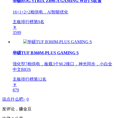
华硕ROG STRIX Z890-A GAMING WIFI S吹雪
16+1+2+2相供电，Al智能优化
主板排行榜第
9
名
￥
3599
华硕TUF B360M-PLUS GAMING S
强化型7相供电，板载3个M.2接口，神光同步，小白全
中文BIOS
主板排行榜第
12
名
￥
879
说点什么吧~
0
发评论，赚金豆