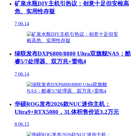
矿泉水瓶DIY主机引热议：创意十足但安检高
危、实用性存疑
7
06.14
绿联发布DXP6800/8800 Ultra双旗舰NAS：酷
睿5/7处理器、双万兆+雷电4
7
06.14
华硕ROG发布2026款NUC迷你主机：
Ultra9+RTX5080，3L体积售价近3.2万元
8
06.15