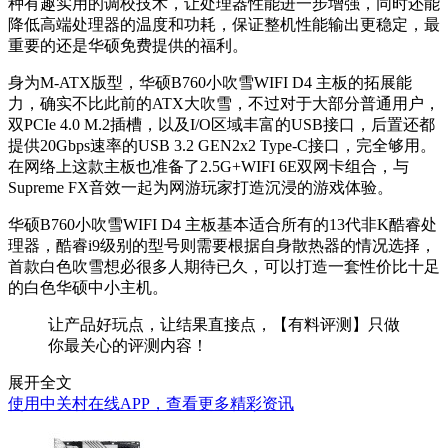
种有趣实用的调校技术，让处理器性能进一步增强，同时还能
降低高端处理器的温度和功耗，保证整机性能输出更稳定，最
重要的还是华硕免费提供的福利。
身为M-ATX版型，华硕B760小吹雪WIFI D4 主板的拓展能
力，确实不比此前的ATX大吹雪，不过对于大部分普通用户，
双PCIe 4.0 M.2插槽，以及I/O区域丰富的USB接口，后置还都
提供20Gbps速率的USB 3.2 GEN2x2 Type-C接口，完全够用。
在网络上这款主板也准备了2.5G+WIFI 6E双网卡组合，与
Supreme FX音效一起为网游玩家打造沉浸的游戏体验。
华硕B760小吹雪WIFI D4 主板基本适合所有的13代非K酷睿处
理器，酷睿i9级别的型号则需要根据自身散热器的情况选择，
首款白色吹雪想必很多人期待已久，可以打造一套性价比十足
的白色华硕中小主机。
让产品好玩点，让结果直接点，【有料评测】只做
你最关心的评测内容！
展开全文
使用中关村在线APP，查看更多精彩资讯