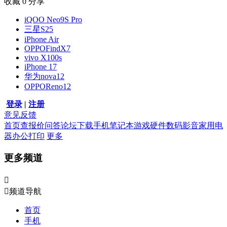
收藏
0
分享
iQOO Neo9S Pro
三星S25
iPhone Air
OPPOFindX7
vivo X100s
iPhone 17
华为nova12
OPPOReno12
登录
|
注册
意见反馈
首页
查报价
问答
论坛
下载
手机
笔记本
游戏硬件
数码影音
家用电
器
办公打印
更多
更多频道


频道导航
首页
手机