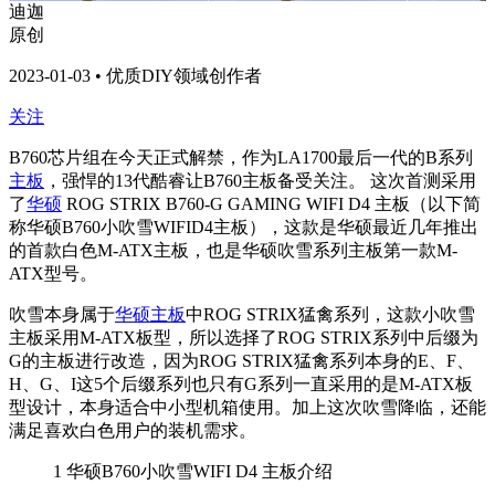
迪迦
原创
2023-01-03 • 优质DIY领域创作者
关注
B760芯片组在今天正式解禁，作为LA1700最后一代的B系列
主板
，强悍的13代酷睿让B760主板备受关注。 这次首测采用
了
华硕
ROG STRIX B760-G GAMING WIFI D4 主板（以下简
称华硕B760小吹雪WIFID4主板），这款是华硕最近几年推出
的首款白色M-ATX主板，也是华硕吹雪系列主板第一款M-
ATX型号。
吹雪本身属于
华硕主板
中ROG STRIX猛禽系列，这款小吹雪
主板采用M-ATX板型，所以选择了ROG STRIX系列中后缀为
G的主板进行改造，因为ROG STRIX猛禽系列本身的E、F、
H、G、I这5个后缀系列也只有G系列一直采用的是M-ATX板
型设计，本身适合中小型机箱使用。加上这次吹雪降临，还能
满足喜欢白色用户的装机需求。
1
华硕B760小吹雪WIFI D4 主板介绍