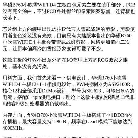
华硕B760小吹雪WIFI D4 主板白色元素主要在装甲部分，PCB
没有完全涂白，不过PCB各处都丝印像素图案彩蛋，连背板也
没落下。
芯片组上方的装甲出现虚拟IP代言人雪武战姬的剪影，剪影使
用渐变色涂装没有光效，目前只有大陆版本售出的华硕B760
小吹雪WIFI D4 主板会带雪武战姬剪影，风格更加偏向二次
元，让原本偏高冷的雪姬形象变得可爱了不少。
这款主板的灯效不出意外的在I/O盔甲上方的ROG败家之眼
处，基本没有光污染。
用料方面，我们首先来看一下供电设计，华硕B760小吹雪
WIFI D4 主板12+1+1相供电设计，PWM控制器为ASP2100R，
核心12相全部采用Dr.Mos设计，型号为SiC623，可输出60A的
电流，搭配8+4pin供电接口，理论上这款主板能够满足13代非
K酷睿i9级别处理器的负载输出。
内存方面，华硕B760小吹雪WIFI D4 主板搭载了4根DDR4内
存插槽，最大容量支持128GB，频率在Gear1模式下能够达到
4000MHz。