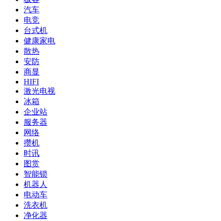
汽车
电竞
台式机
健康家电
散热
安防
商显
HIFI
激光电视
冰箱
企业站
服务器
网络
攒机
时讯
图赏
智能锁
机器人
电动车
洗衣机
净化器