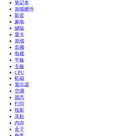
笔记本
游戏硬件
影音
家电
键鼠
显卡
游戏
音频
电视
平板
主板
CPU
机箱
显示器
空调
固态
打印
投影
耳机
内存
盒子
极客