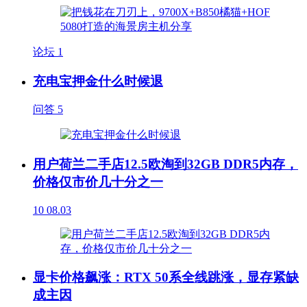
论坛
1
充电宝押金什么时候退
问答
5
用户荷兰二手店12.5欧淘到32GB DDR5内存，
价格仅市价几十分之一
10
08.03
显卡价格飙涨：RTX 50系全线跳涨，显存紧缺
成主因