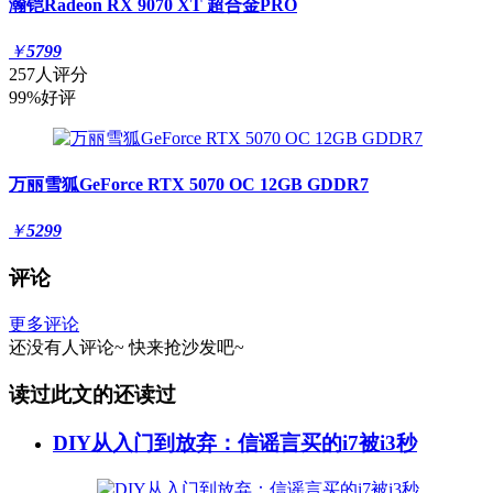
瀚铠Radeon RX 9070 XT 超合金PRO
￥
5799
257人评分
99%好评
万丽雪狐GeForce RTX 5070 OC 12GB GDDR7
￥
5299
评论
更多评论
还没有人评论~
快来
抢沙发
吧~
读过此文的还读过
DIY从入门到放弃：信谣言买的i7被i3秒