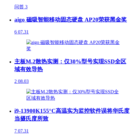
问答
3
aigo 磁吸智能移动固态硬盘 AP20荣获黑金奖
6
07.31
主板M.2散热实测：仅30%型号实现SSD全区
域有效导热
2
08.03
i9-13900K155°C高温实为监控软件误将华氏度
当摄氏度所致
7
07.31