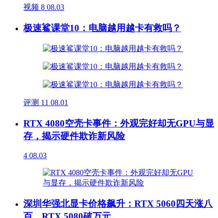
视频
8
08.03
极速鲨课堂10：电脑越用越卡有救吗？
评测
11
08.01
RTX 4080空壳卡事件：外观完好却无GPU与显
存，揭示硬件欺诈新风险
4
08.03
深圳华强北显卡价格飙升：RTX 5060四天涨八
百，RTX 5080破万元