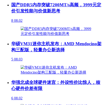
国产DDR5内存突破7200MT/s高频，3999元定
价引发性能与价值新思考
8
08.02
华硕VM31迷你主机发布：AMD Mendocino架
构三配版，轻量办公新选择
5
08.03
华强北成全球硬件迷宫：外设性价比惊人，核
心硬件价差有限
6
08.02