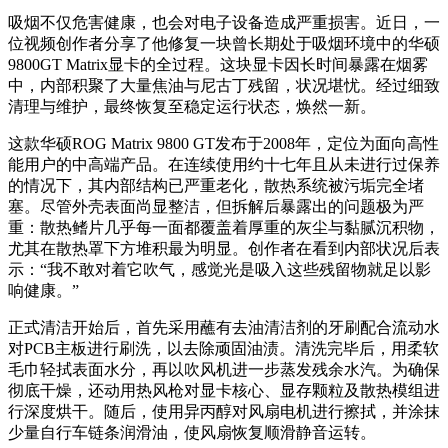
吸烟不仅危害健康，也会对电子设备造成严重损害。近日，一
位视频创作者分享了他修复一块曾长期处于吸烟环境中的华硕
9800GT Matrix显卡的全过程。这块显卡因长时间暴露在烟雾
中，内部积聚了大量焦油与尼古丁残留，状况堪忧。经过细致
清理与维护，最终恢复至稳定运行状态，焕然一新。
这款华硕ROG Matrix 9800 GT发布于2008年，定位为面向高性
能用户的中高端产品。在连续使用约十七年且从未进行过保养
的情况下，其内部结构已严重老化，散热系统被污垢完全堵
塞。尽管外壳表面尚显整洁，但拆解后暴露出的问题极为严
重：散热鳍片几乎每一面都覆盖着厚重的灰尘与黏腻沉积物，
尤其在散热罩下方堆积最为明显。创作者在看到内部状况后表
示：“我不敢对着它吹气，感觉光是吸入这些残留物就足以影
响健康。”
正式清洁开始后，首先采用蘸有去油清洁剂的牙刷配合流动水
对PCB主板进行刷洗，以去除顽固油渍。清洗完毕后，用柔软
毛巾轻拭表面水分，再以吹风机进一步蒸发残余水汽。为确保
彻底干燥，还动用热风枪对显卡核心、显存颗粒及散热模组进
行深度烘干。随后，使用异丙醇对风扇电机进行擦拭，并涂抹
少量自行车链条润滑油，使风扇恢复顺滑静音运转。