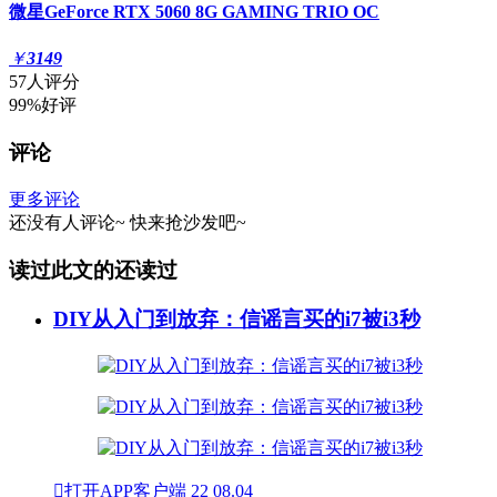
微星GeForce RTX 5060 8G GAMING TRIO OC
￥
3149
57人评分
99%好评
评论
更多评论
还没有人评论~
快来
抢沙发
吧~
读过此文的还读过
DIY从入门到放弃：信谣言买的i7被i3秒

打开APP客户端
22
08.04