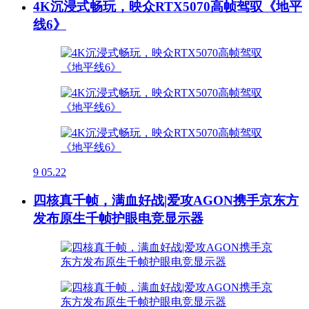
4K沉浸式畅玩，映众RTX5070高帧驾驭《地平
线6》
9
05.22
四核真千帧，满血好战|爱攻AGON携手京东方
发布原生千帧护眼电竞显示器