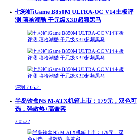
七彩虹iGame B850M ULTRA-OC V14主板评
测 嘻哈潮酷 干元级X3D超频黑马
评测
7
05.21
半岛铁盒N5 M-ATX机箱上市：179元，双色可
选，强散热+高兼容
3
05.22