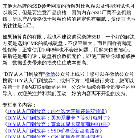
其他大品牌的SSD参考网友的拆解对比颗粒以及性能测试也可
以购买，但是要注意产品价格，因为内存/SSD厂商不会倒贴
钱，所以产品价格低于颗粒价格的肯定也有猫腻，贪便宜吃亏
的往往是自己。
如果预算真的有限，我也不建议购买杂牌SSD，一个好的解决
方案是选购CMR的机械硬盘，不仅容量大，而且同样有稳定
性保障，正常使用10年8年也不会出问题，用起来也更省心。
最后还是那句话，硬盘有价数据无价，即使厂商给你维修或换
新，数据丢失带来的损失往往成本更高。
“DIY从入门到放弃”
微信
公众号上线啦！您可以在微信公众号
搜索“DIY从入门到放弃”，或扫下方二维码进行关注，您可以
在第一时间内获取到新的内容，公众号后续会将全部专栏内容
导入，欢迎关注并和我们互动，好的内容离不开您的支持。
专栏更多内容：
《
DIY从入门到放弃：内存选大容量还是双通道
》
《
DIY从入门到放弃：买30系显卡？等6月就对了
》
《
DIY从入门到放弃：盲盒加显卡双智商税BUFF
》
《
DIY从入门到放弃：SSD矿盘变新盘套路深
》
《
DIY从入门到放弃：CPU和硬盘真有共同点
》