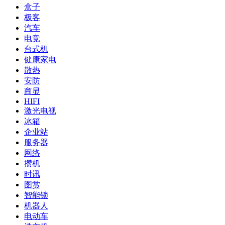
盒子
极客
汽车
电竞
台式机
健康家电
散热
安防
商显
HIFI
激光电视
冰箱
企业站
服务器
网络
攒机
时讯
图赏
智能锁
机器人
电动车