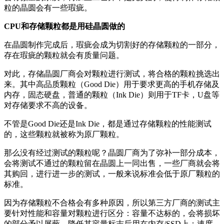
粒的晶圆会有一些瑕疵。
CPU和存储颗粒都是用硅晶圆做的
在晶圆制作完成后，瑕疵会成为切割好的存储颗粒的一部分，
存在瑕疵的颗粒就会有质量问题。
对此，存储晶圆厂商会对颗粒进行测试，将合格的颗粒挑选出
来。其中高品质颗粒（Good Die）用于要求更高的手机存储及
内存，固态硬盘，普通的颗粒（Ink Die）则用于TF卡，U盘等
对存储要求不高的设备。
不管是Good Die还是Ink Die，都是通过存储颗粒的性能测试
的，这些颗粒就被称为原厂颗粒。
那么没有经过测试的颗粒呢？晶圆厂商为了弥补一部分成本，
会将测试不通过的颗粒留在晶圆上一同出售，一些厂商就会将
其购回，进行进一步的测试，一般来说标准会低于原厂颗粒的
标准。
因为存储颗粒不合格会有多种原因，所以第三方厂商的测试主
要针对性能和容量对颗粒进行区分：容量不达标的，会将损坏
的部分予以屏蔽，降低其容量标志后用在内存/SSD上；速度