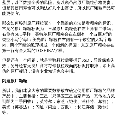
蓝屏，甚至数据全丢的风险。所以说虽然原厂颗粒价格更贵，
但是其使用寿命可以淘汰好几个山寨货，所以原厂颗粒产品可
能更便宜。
那么如何鉴别原厂颗粒呢？一个靠谱的方法是看颗粒的标识，
常见的原厂颗粒标识为：三星原厂颗粒会在左上角有二维码，
右侧有SEC字样；英特尔原厂颗粒会在左侧有一个占据3行的
镂空小写字母i；美光原厂颗粒在右侧有一个镂空的大写字母
M，两个环绕的弧形拼成一个倾斜的椭圆；东芝原厂颗粒会在
第一行有全大写的TOSHIBA字样。
但是还有一个问题，就是查验颗粒需要拆开SSD，导致保修失
效，另外还有无良厂商将存储颗粒表面的标识打磨掉，印上高
仿的原厂标识，没有专业知识也会中招。
闪迪原厂颗粒
所以，我们建议大家的重要数据放在确定使用原厂颗粒的品牌
产品中，主要包括：三星（只供应三星自家产品，其他地方见
到即为二手回收）；英特尔；东芝（铠侠、浦科特、希捷）；
美光（英睿达）；闪迪（闪迪，西数）；长江存储（致钛）
等。