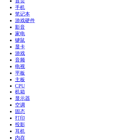
首页
手机
笔记本
游戏硬件
影音
家电
键鼠
显卡
游戏
音频
电视
平板
主板
CPU
机箱
显示器
空调
固态
打印
投影
耳机
内存