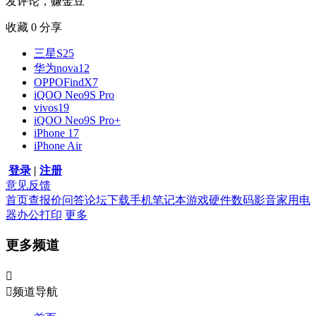
发评论，赚金豆
收藏
0
分享
三星S25
华为nova12
OPPOFindX7
iQOO Neo9S Pro
vivos19
iQOO Neo9S Pro+
iPhone 17
iPhone Air
登录
|
注册
意见反馈
首页
查报价
问答
论坛
下载
手机
笔记本
游戏硬件
数码影音
家用电
器
办公打印
更多
更多频道


频道导航