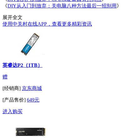
《
DIY从入门到放弃：关电脑八种方法最后一招别用
》
展开全文
使用中关村在线APP，查看更多精彩资讯
英睿达P2（1TB）
赠
[经销商]
京东商城
[产品售价]
649元
进入购买