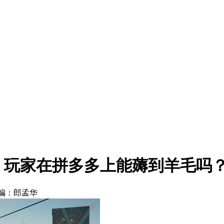
》，玩家在拼多多上能薅到羊毛吗
编：郎孟华