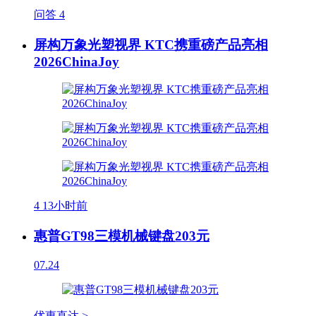
问答
4
屏构万象光塑视界 KTC携重磅产品亮相
2026ChinaJoy
4
13小时前
惠普GT98三模机械键盘203元
07.24
优惠直达 >