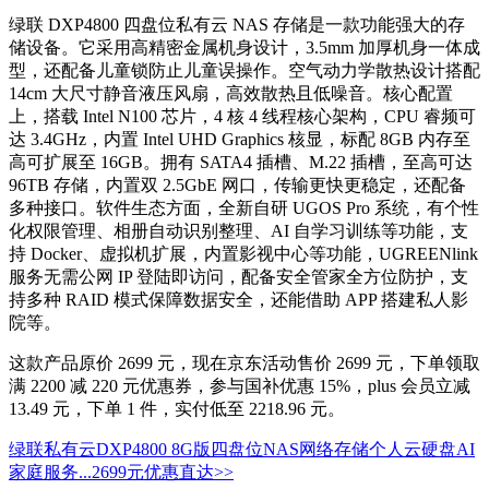
绿联 DXP4800 四盘位私有云 NAS 存储是一款功能强大的存
储设备。它采用高精密金属机身设计，3.5mm 加厚机身一体成
型，还配备儿童锁防止儿童误操作。空气动力学散热设计搭配
14cm 大尺寸静音液压风扇，高效散热且低噪音。核心配置
上，搭载 Intel N100 芯片，4 核 4 线程核心架构，CPU 睿频可
达 3.4GHz，内置 Intel UHD Graphics 核显，标配 8GB 内存至
高可扩展至 16GB。拥有 SATA4 插槽、M.22 插槽，至高可达
96TB 存储，内置双 2.5GbE 网口，传输更快更稳定，还配备
多种接口。软件生态方面，全新自研 UGOS Pro 系统，有个性
化权限管理、相册自动识别整理、AI 自学习训练等功能，支
持 Docker、虚拟机扩展，内置影视中心等功能，UGREENlink
服务无需公网 IP 登陆即访问，配备安全管家全方位防护，支
持多种 RAID 模式保障数据安全，还能借助 APP 搭建私人影
院等。
这款产品原价 2699 元，现在京东活动售价 2699 元，下单领取
满 2200 减 220 元优惠券，参与国补优惠 15%，plus 会员立减
13.49 元，下单 1 件，实付低至 2218.96 元。
绿联私有云DXP4800 8G版四盘位NAS网络存储个人云硬盘AI
家庭服务...
2699元
优惠直达>>