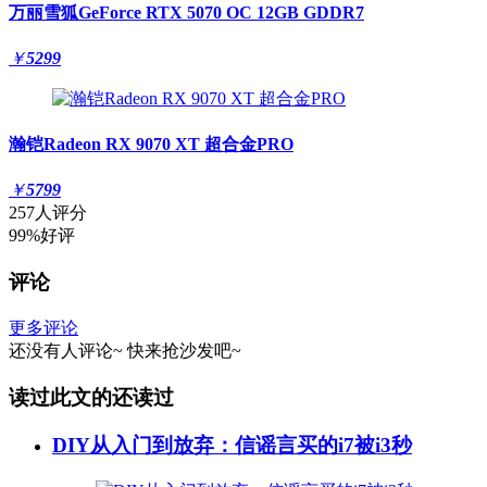
万丽雪狐GeForce RTX 5070 OC 12GB GDDR7
￥
5299
瀚铠Radeon RX 9070 XT 超合金PRO
￥
5799
257人评分
99%好评
评论
更多评论
还没有人评论~
快来
抢沙发
吧~
读过此文的还读过
DIY从入门到放弃：信谣言买的i7被i3秒