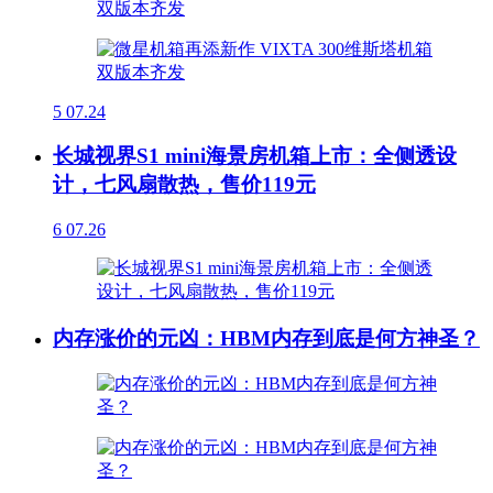
5
07.24
长城视界S1 mini海景房机箱上市：全侧透设
计，七风扇散热，售价119元
6
07.26
内存涨价的元凶：HBM内存到底是何方神圣？