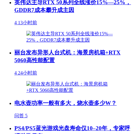
英伟达主导RTX 50系列全线涨价15%—25%，
GDDR7成本攀升成主因
4
13小时前
丽台发布异形人台式机：海景房机箱+RTX
5060高性能配置
4
24小时前
电水壶功率一般有多大，烧水壶多少W？
问答
5
PS4/PS5蓝光游戏光盘寿命仅10–20年，专家呼