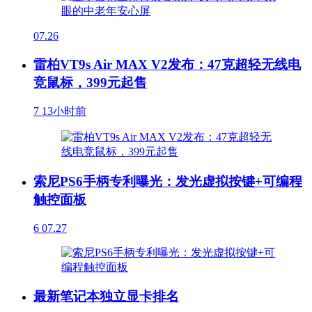
07.26
雷柏VT9s Air MAX V2发布：47克超轻无线电
竞鼠标，399元起售
7
13小时前
索尼PS6手柄专利曝光：发光虚拟按键+可编程
触控面板
6
07.27
最新笔记本独立显卡排名