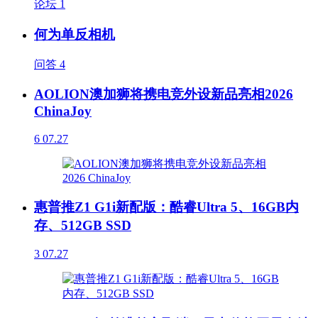
论坛
1
何为单反相机
问答
4
AOLION澳加狮将携电竞外设新品亮相2026
ChinaJoy
6
07.27
惠普推Z1 G1i新配版：酷睿Ultra 5、16GB内
存、512GB SSD
3
07.27