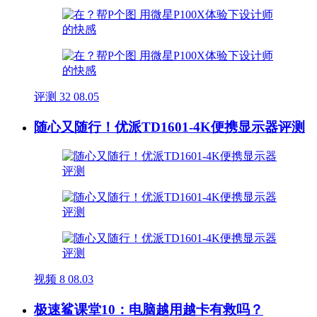
评测
32
08.05
随心又随行！优派TD1601-4K便携显示器评测
视频
8
08.03
极速鲨课堂10：电脑越用越卡有救吗？