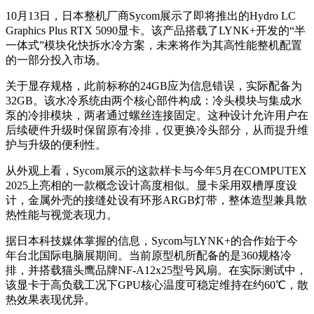
10月13日，日本整机厂商Sycom展示了即将推出的Hydro LC
Graphics Plus RTX 5090显卡。该产品搭载了LYNK+开发的“半
一体式”模块化快拆水冷方案，未来将作为其高性能整机配置
的一部分投入市场。
关于显存规格，此前标称的24GB应为信息错误，实际配备为
32GB。该水冷系统由两个核心部件构成：冷头模块与集成水
泵的冷排模块，两者通过螺丝连接固定。这种设计允许用户在
后续硬件升级时保留原有冷排，仅更换冷头部分，从而提升维
护与升级的便利性。
从外观上看，Sycom展示的这款样卡与今年5月在COMPUTEX
2025上亮相的一款概念设计高度相似。显卡采用双槽厚度设
计，金属外壳的接缝处设有环形ARGB灯带，整体造型兼具散
热性能与视觉表现力。
据日本科技媒体掌握的信息，Sycom与LYNK+的合作始于今
年台北国际电脑展期间。当前原型机所配备的是360规格冷
排，并搭载猫头鹰品牌NF-A12x25型号风扇。在实际测试中，
该显卡于高负载工况下GPU核心温度可稳定维持在约60℃，散
热效果表现优异。