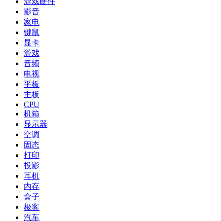
游戏硬件
影音
家电
键鼠
显卡
游戏
音频
电视
平板
主板
CPU
机箱
显示器
空调
固态
打印
投影
耳机
内存
盒子
极客
汽车