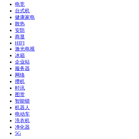
电竞
台式机
健康家电
散热
安防
商显
HIFI
激光电视
冰箱
企业站
服务器
网络
攒机
时讯
图赏
智能锁
机器人
电动车
洗衣机
净化器
5G