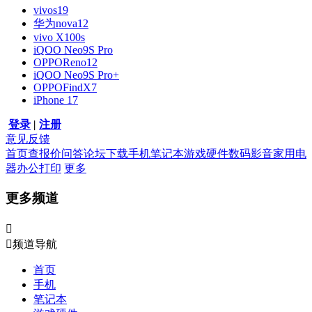
vivos19
华为nova12
vivo X100s
iQOO Neo9S Pro
OPPOReno12
iQOO Neo9S Pro+
OPPOFindX7
iPhone 17
登录
|
注册
意见反馈
首页
查报价
问答
论坛
下载
手机
笔记本
游戏硬件
数码影音
家用电
器
办公打印
更多
更多频道


频道导航
首页
手机
笔记本