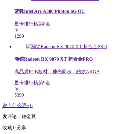
蓝戟Intel Arc A380 Photon 6G OC
显卡排行榜第
8
名
￥
1299
瀚铠Radeon RX 9070 XT 超合金PRO
高品质PCB板材，神光同步，酷炫ARGB
显卡排行榜第
9
名
￥
5399
说点什么吧~
0
发评论，赚金豆
收藏
0
分享