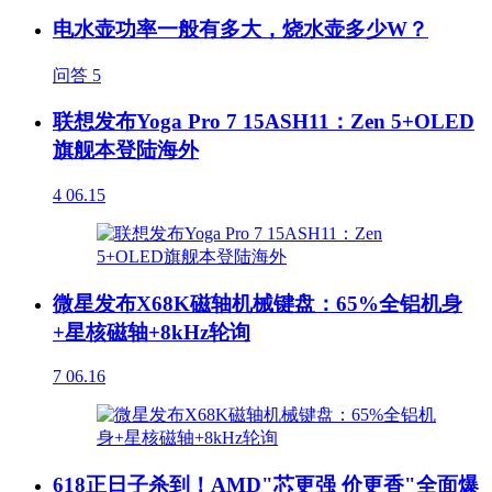
电水壶功率一般有多大，烧水壶多少W？
问答
5
联想发布Yoga Pro 7 15ASH11：Zen 5+OLED
旗舰本登陆海外
4
06.15
微星发布X68K磁轴机械键盘：65%全铝机身
+星核磁轴+8kHz轮询
7
06.16
618正日子杀到！AMD"芯更强 价更香"全面爆