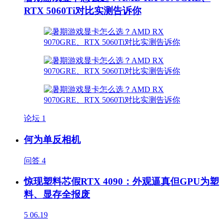
RTX 5060Ti对比实测告诉你
论坛
1
何为单反相机
问答
4
惊现塑料芯假RTX 4090：外观逼真但GPU为塑
料、显存全报废
5
06.19