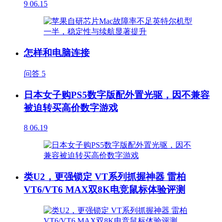
9
06.15
怎样和电脑连接
问答
5
日本女子购PS5数字版配外置光驱，因不兼容
被迫转买高价数字游戏
8
06.19
类U2，更强锁定 VT系列抓握神器 雷柏
VT6/VT6 MAX双8K电竞鼠标体验评测