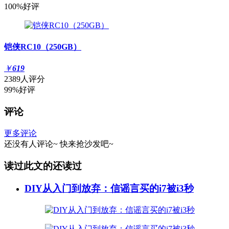
100%好评
铠侠RC10（250GB）
￥
619
2389人评分
99%好评
评论
更多评论
还没有人评论~
快来
抢沙发
吧~
读过此文的还读过
DIY从入门到放弃：信谣言买的i7被i3秒