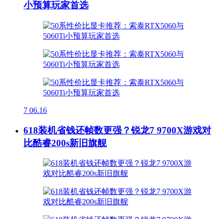
小预算玩家首选
7
06.16
618装机省钱还帧数更强？锐龙7 9700X游戏对
比酷睿200s新旧旗舰