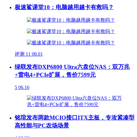
极速鲨课堂10：电脑越用越卡有救吗？
评测
11
08.01
绿联发布DXP6800 Ultra六盘位NAS：双万兆
+雷电4+PCIe扩展，售价7599元
5
06.16
铭瑄发布两款MCIO接口ITX主板，专攻紧凑型
高性能与PC农场场景