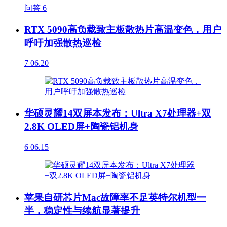
问答
6
RTX 5090高负载致主板散热片高温变色，用户
呼吁加强散热巡检
7
06.20
华硕灵耀14双屏本发布：Ultra X7处理器+双
2.8K OLED屏+陶瓷铝机身
6
06.15
苹果自研芯片Mac故障率不足英特尔机型一
半，稳定性与续航显著提升