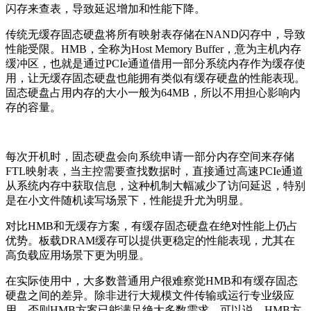
闪存来查表，导致延迟增加和性能下降。
传统无缓存固态硬盘将所有映射表存储在NAND闪存中，导致
性能受限。HMB，全称为Host Memory Buffer，意为主机内存
缓冲区，也就是通过PCIe通道借用一部分系统内存作为缓存使
用，让无缓存固态硬盘也能拥有类似有缓存硬盘的性能表现。
固态硬盘占用内存的大小一般为64MB，所以不用担心影响内
存的容量。
每次开机时，固态硬盘会向系统申请一部分内存空间来存储
FTL映射表，当主控需要查找数据时，直接通过高速PCIe通道
从系统内存中获取信息，这种机制大幅减少了访问延迟，特别
是在小文件随机读写场景下，性能提升尤为明显。
对比HMB和无缓存方案，有缓存固态硬盘在绝对性能上仍占
优势。板载DRAM缓存可以提供更稳定的性能表现，尤其在
高负载应用场景下更为明显。
在实际使用中，大多数普通用户很难察觉HMB和有缓存固态
硬盘之间的差异。除非进行大规模文件传输或运行专业级应
用，否则HMB方案已能满足绝大多数需求。可以说，HMB方