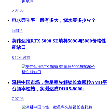
5
07.08
电水壶功率一般有多大，烧水壶多少W？
问答
5
英伟达推RTX 5090 SE填补5090与5080价格性
能缺口
8
12小时前
深耕中国市场，微星率先解锁长鑫颗粒AMD平
台频率桎梏，实测达成DDR5-8000+
7
07.06