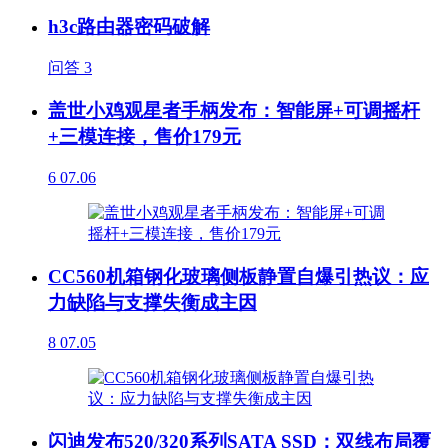
h3c路由器密码破解
问答
3
盖世小鸡观星者手柄发布：智能屏+可调摇杆
+三模连接，售价179元
6
07.06
CC560机箱钢化玻璃侧板静置自爆引热议：应
力缺陷与支撑失衡成主因
8
07.05
闪迪发布520/320系列SATA SSD：双线布局覆