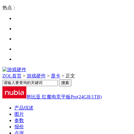
热点：
ZOL首页
>
游戏硬件
>
显卡
> 正文
努比亚 红魔电竞平板Pro(24GB/1TB)
产品综述
图片
参数
报价
点评