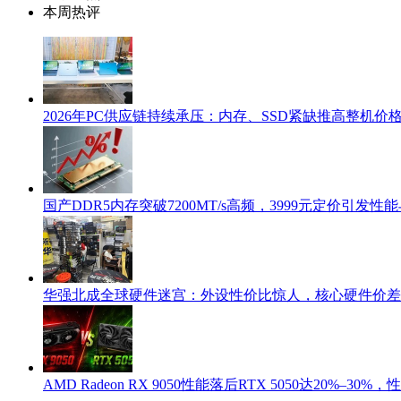
本周热评
2026年PC供应链持续承压：内存、SSD紧缺推高整机价格
国产DDR5内存突破7200MT/s高频，3999元定价引发
华强北成全球硬件迷宫：外设性价比惊人，核心硬件价差
AMD Radeon RX 9050性能落后RTX 5050达20%–30