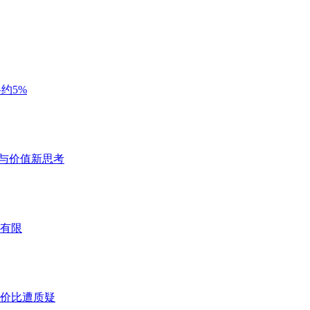
约5%
性能与价值新思考
有限
%，性价比遭质疑