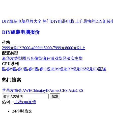
DIY组装电脑品牌大全
热门DIY组装电脑
上升最快的DIY组装
DIY组装电脑报价
价格
2999元以下
3000-4999元
5000-7999元
8000元以上
配置类型
豪华发烧型
图形音像型
疯狂游戏型
经济实惠型
CPU系列
酷睿i9
酷睿i7
酷睿i5
酷睿i3
锐龙R9
锐龙R7
锐龙R5
锐龙R3
至强
热门搜索
苹果发布会
AWE
Chinajoy
IFA
mwc
CES Asia
CES
热词：
主板
cpu
显卡
24小时热文