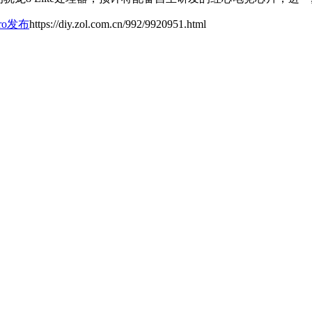
ro发布
https://diy.zol.com.cn/992/9920951.html