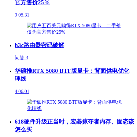
官方售价25%
9
05.31
h3c路由器密码破解
问答
3
华硕推RTX 5080 BTF版显卡：背面供电优化
理线
4
06.01
618硬件升级正当时，宏碁掠夺者内存、固态该
怎么买