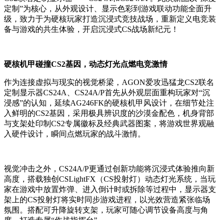
定制”为核心，从外观设计、显示色彩到游戏联动功能全面升
级，致力于为硬核玩家打造沉浸式竞技战场，重新定义电竞装
备与游戏的共生体验，开启沉浸式CS战场新纪元！
硬核机甲碰撞CS2基因，动态灯光点燃电竞激情
作为连接虚拟与现实的视觉桥梁，AGON爱攻迅猛龙CS2联名
定制显示器CS24A、CS24A/P首先从外观层面重构玩家对“沉
浸感”的认知，延续AG246FK的硬核机甲风设计，在细节处注
入鲜明的CS2基因，采用极具辨识度的沙漠金配色，机身背部
与支架处印制CS2专属徽标及经典武器图案，将游戏世界观融
入硬件设计，瞬间点燃玩家的战斗激情。
视觉冲击之外，CS24A/P更通过创新功能将沉浸式体验推向新
高度，搭载独创CSLightFX（CS投射灯）动态灯光系统，当玩
家在游戏中放置炸弹、进入倒计时或拆除等过程中，显示器支
架上的CS投射灯将实时同步游戏进程，以光效营造紧张临场
氛围。搭配可升降旋转支架，玩家可随心调节设备高度与角