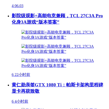
4
06.03
影院级观影+高能电竞兼顾，TCL 27C3A Pro
化身3A游戏“版本答案”
6
22小时前
黄仁勋亲签GTX 1080 Ti：帕斯卡架构里程碑
显卡再获致敬
6
4小时前