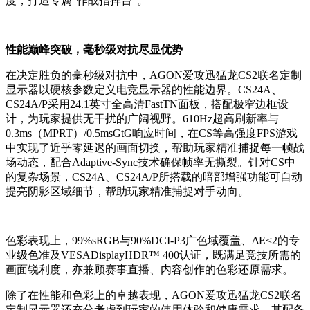
度，打造专属“作战指挥台”。
性能巅峰突破，毫秒级对抗尽显优势
在决定胜负的毫秒级对抗中，AGON爱攻迅猛龙CS2联名定制
显示器以硬核参数定义电竞显示器的性能边界。CS24A、
CS24A/P采用24.1英寸全高清FastTN面板，搭配极窄边框设
计，为玩家提供无干扰的广阔视野。610Hz超高刷新率与
0.3ms（MPRT）/0.5msGtG响应时间，在CS等高强度FPS游戏
中实现了近乎零延迟的画面切换，帮助玩家精准捕捉每一帧战
场动态，配合Adaptive-Sync技术确保帧率无撕裂。针对CS中
的复杂场景，CS24A、CS24A/P所搭载的暗部增强功能可自动
提亮阴影区域细节，帮助玩家精准捕捉对手动向。
色彩表现上，99%sRGB与90%DCI-P3广色域覆盖、ΔE<2的专
业级色准及VESADisplayHDR™ 400认证，既满足竞技所需的
画面锐利度，亦兼顾赛事直播、内容创作的色彩还原需求。
除了在性能和色彩上的卓越表现，AGON爱攻迅猛龙CS2联名
定制显示器还充分考虑到玩家的使用体验和健康需求，其配备