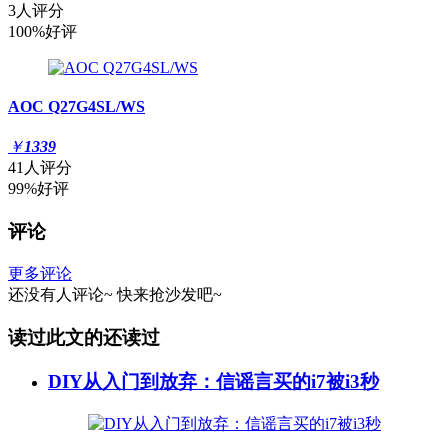
3人评分
100%好评
AOC Q27G4SL/WS
￥
1339
41人评分
99%好评
评论
更多评论
还没有人评论~
快来
抢沙发
吧~
读过此文的还读过
DIY从入门到放弃：信谣言买的i7被i3秒