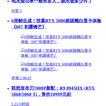
电水壶功率一般有多大，烧水壶多少W？
问答
5
6倍帧生成！技嘉RTX 5080超级雕白显卡体验
《007 初露锋芒》
评测
2
06.03
联想发布刃7000P新配：R9 8945HX+RTX
5060/5060 Ti，售价10999元起
5
21小时前