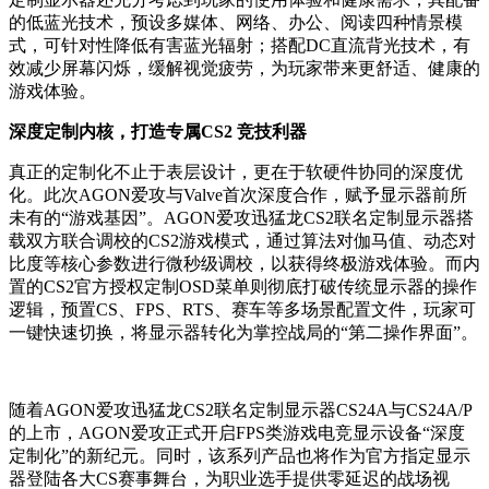
的低蓝光技术，预设多媒体、网络、办公、阅读四种情景模
式，可针对性降低有害蓝光辐射；搭配DC直流背光技术，有
效减少屏幕闪烁，缓解视觉疲劳，为玩家带来更舒适、健康的
游戏体验。
深度定制内核，打造专属CS2 竞技利器
真正的定制化不止于表层设计，更在于软硬件协同的深度优
化。此次AGON爱攻与Valve首次深度合作，赋予显示器前所
未有的“游戏基因”。AGON爱攻迅猛龙CS2联名定制显示器搭
载双方联合调校的CS2游戏模式，通过算法对伽马值、动态对
比度等核心参数进行微秒级调校，以获得终极游戏体验。而内
置的CS2官方授权定制OSD菜单则彻底打破传统显示器的操作
逻辑，预置CS、FPS、RTS、赛车等多场景配置文件，玩家可
一键快速切换，将显示器转化为掌控战局的“第二操作界面”。
随着AGON爱攻迅猛龙CS2联名定制显示器CS24A与CS24A/P
的上市，AGON爱攻正式开启FPS类游戏电竞显示设备“深度
定制化”的新纪元。同时，该系列产品也将作为官方指定显示
器登陆各大CS赛事舞台，为职业选手提供零延迟的战场视