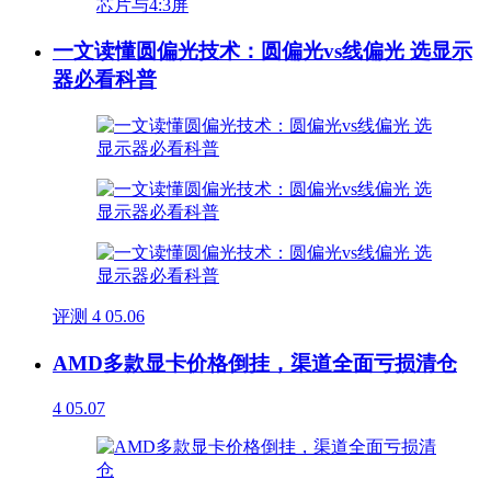
一文读懂圆偏光技术：圆偏光vs线偏光 选显示
器必看科普
评测
4
05.06
AMD多款显卡价格倒挂，渠道全面亏损清仓
4
05.07