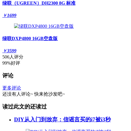
绿联（UGREEN）DH2300 8G 标准
￥
1699
绿联DXP4800 16GB空盘版
￥
3599
506人评分
99%好评
评论
更多评论
还没有人评论~
快来
抢沙发
吧~
读过此文的还读过
DIY从入门到放弃：信谣言买的i7被i3秒