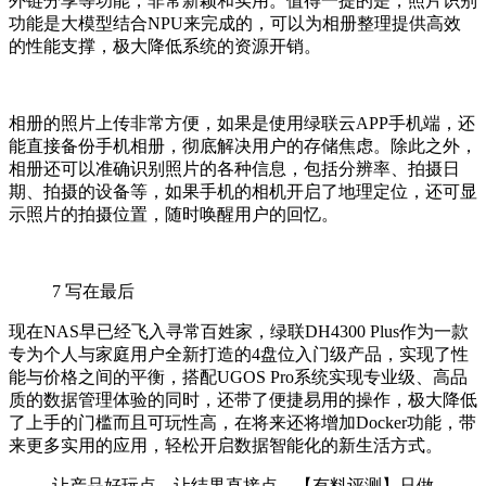
外链分享等功能，非常新颖和实用。值得一提的是，照片识别
功能是大模型结合NPU来完成的，可以为相册整理提供高效
的性能支撑，极大降低系统的资源开销。
相册的照片上传非常方便，如果是使用绿联云APP手机端，还
能直接备份手机相册，彻底解决用户的存储焦虑。除此之外，
相册还可以准确识别照片的各种信息，包括分辨率、拍摄日
期、拍摄的设备等，如果手机的相机开启了地理定位，还可显
示照片的拍摄位置，随时唤醒用户的回忆。
7
写在最后
现在NAS早已经飞入寻常百姓家，绿联DH4300 Plus作为一款
专为个人与家庭用户全新打造的4盘位入门级产品，实现了性
能与价格之间的平衡，搭配UGOS Pro系统实现专业级、高品
质的数据管理体验的同时，还带了便捷易用的操作，极大降低
了上手的门槛而且可玩性高，在将来还将增加Docker功能，带
来更多实用的应用，轻松开启数据智能化的新生活方式。
让产品好玩点，让结果直接点，【有料评测】只做