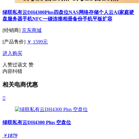
绿联私有云DH4300Plus四盘位NAS网络存储个人云AI家庭硬
盘服务器手机NFC一碰连接相册备份手机平板扩容
[经销商]
京东商城
[产品售价]
￥ 1599元
进入购买
人赞过该文
赞
内容纠错
相关电商优惠

绿联私有云DH4300 Plus 空盘位
￥
1879