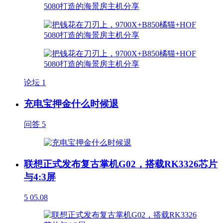
论坛
1
充电宝押金什么时候退
问答
5
联想正式发布复古掌机G02，搭载RK3326芯片
与4:3屏
5
05.08