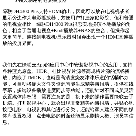
5
强大易用的电影播放器
绿联DH4300 Plus支持HDMI输出，因此可以放在电视机或者
显示旁边作为电影播放器，方便用户打造家庭影院。但和普通
的电视盒相比，绿联DH4300 Plus很忠实地扮演本地播放的角
色，相当于普通电视盒+Kodi播放器+NAS的整合，但操作起
来更简单。连接到电视机/显示器时候会出现一个HDMI直连播
放的投屏界面。
我们先在绿联云App的应用中心中安装影视中心的应用，支持
各种蓝光原盘、HDR、杜比视界片源等高规格片源的流畅播
放，内嵌了TMDB，也就是高清发烧友津津乐道的“刮削”功
能，可自动将庞大文件夹资源智能生成精美海报墙，提供在线
字幕，多端设备播放进度同步等功能，还能针对不同成员灵活
设置媒体库权限。需要注意的是，接下来的操作需要绿联云手
机端。打开影视中心，就会出现非常精美的海报墙，并贴心地
按照电影、电视剧和其他进行分类，还能给家人建立不同的媒
体库设置权限，点击电影的封面还能显示剧情大概、演员等信
息。