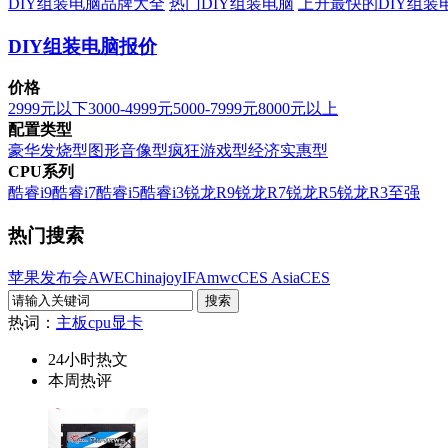
DIY组装电脑品牌大全
热门DIY组装电脑
上升最快的DIY组装
DIY组装电脑报价
价格
2999元以下
3000-4999元
5000-7999元
8000元以上
配置类型
豪华发烧型
图形音像型
疯狂游戏型
经济实惠型
CPU系列
酷睿i9
酷睿i7
酷睿i5
酷睿i3
锐龙R9
锐龙R7
锐龙R5
锐龙R3
至强
热门搜索
苹果发布会
AWE
Chinajoy
IFA
mwc
CES Asia
CES
热词：
主板
cpu
显卡
24小时热文
本周热评