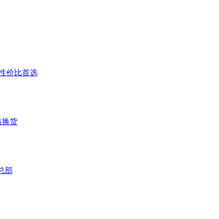
户高性价比首选
结换货
总部