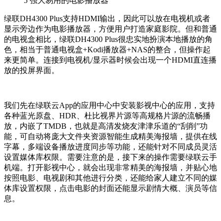
5
强大易用的电影播放器
绿联DH4300 Plus支持HDMI输出，因此可以放在电视机或者
显示旁边作为电影播放器，方便用户打造家庭影院。但和普通
的电视盒相比，绿联DH4300 Plus很忠实地扮演本地播放的角
色，相当于普通电视盒+Kodi播放器+NAS的整合，但操作起
来更简单。连接到电视机/显示器时候会出现一个HDMI直连播
放的投屏界面。
我们先在绿联云App的应用中心中安装影视中心的应用，支持
各种蓝光原盘、HDR、杜比视界片源等高规格片源的流畅播
放，内嵌了TMDB，也就是高清发烧友津津乐道的“刮削”功
能，可自动将庞大文件夹资源智能生成精美海报墙，提供在线
字幕，多端设备播放进度同步等功能，还能针对不同成员灵活
设置媒体库权限。需要注意的是，接下来的操作需要绿联云手
机端。打开影视中心，就会出现非常精美的海报墙，并贴心地
按照电影、电视剧和其他进行分类，还能给家人建立不同的媒
体库设置权限，点击电影的封面还能显示剧情大概、演员等信
息。