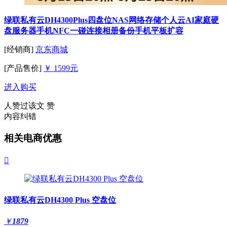
绿联私有云DH4300Plus四盘位NAS网络存储个人云AI家庭硬
盘服务器手机NFC一碰连接相册备份手机平板扩容
[经销商]
京东商城
[产品售价]
￥ 1599元
进入购买
人赞过该文
赞
内容纠错
相关电商优惠

绿联私有云DH4300 Plus 空盘位
￥
1879