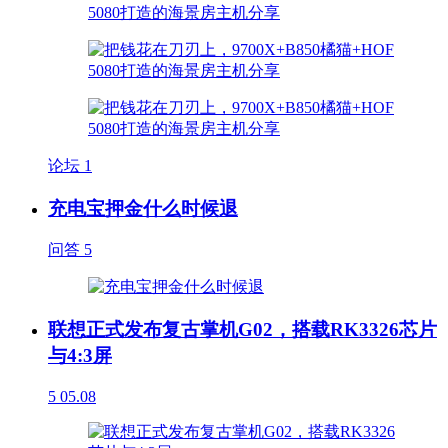
论坛
1
充电宝押金什么时候退
问答
5
联想正式发布复古掌机G02，搭载RK3326芯片
与4:3屏
5
05.08