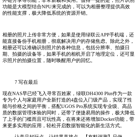
外链分享等功能，非常新颖和实用。值得一提的是，照片识别
功能是大模型结合NPU来完成的，可以为相册整理提供高效
的性能支撑，极大降低系统的资源开销。
相册的照片上传非常方便，如果是使用绿联云APP手机端，还
能直接备份手机相册，彻底解决用户的存储焦虑。除此之外，
相册还可以准确识别照片的各种信息，包括分辨率、拍摄日
期、拍摄的设备等，如果手机的相机开启了地理定位，还可显
示照片的拍摄位置，随时唤醒用户的回忆。
7
写在最后
现在NAS早已经飞入寻常百姓家，绿联DH4300 Plus作为一款
专为个人与家庭用户全新打造的4盘位入门级产品，实现了性
能与价格之间的平衡，搭配UGOS Pro系统实现专业级、高品
质的数据管理体验的同时，还带了便捷易用的操作，极大降低
了上手的门槛而且可玩性高，在将来还将增加Docker功能，带
来更多实用的应用，轻松开启数据智能化的新生活方式。
让产品好玩点，让结果直接点，【有料评测】只做