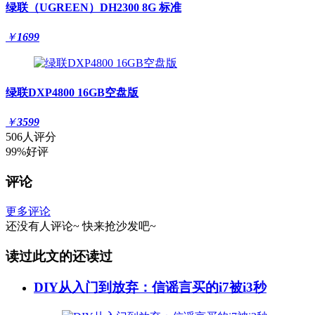
绿联（UGREEN）DH2300 8G 标准
￥
1699
绿联DXP4800 16GB空盘版
￥
3599
506人评分
99%好评
评论
更多评论
还没有人评论~
快来
抢沙发
吧~
读过此文的还读过
DIY从入门到放弃：信谣言买的i7被i3秒