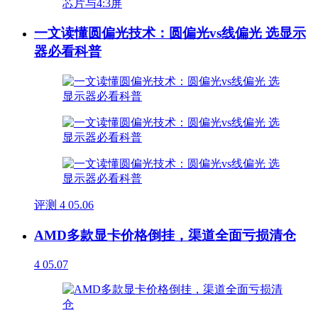
一文读懂圆偏光技术：圆偏光vs线偏光 选显示
器必看科普
评测
4
05.06
AMD多款显卡价格倒挂，渠道全面亏损清仓
4
05.07