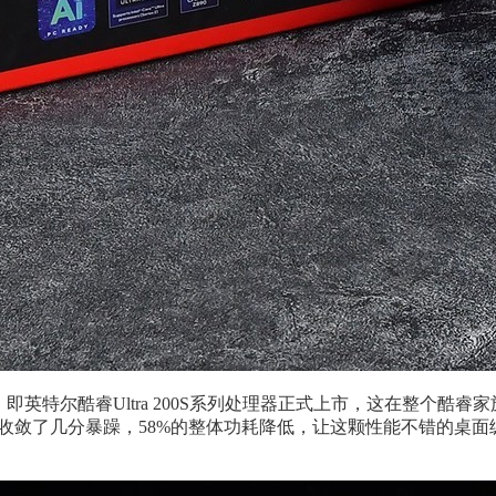
ake，即英特尔酷睿Ultra 200S系列处理器正式上市，这在整
列也终于收敛了几分暴躁，58%的整体功耗降低，让这颗性能不错的