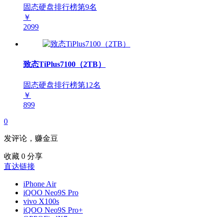
固态硬盘排行榜第
9
名
￥
2099
致态TiPlus7100（2TB）
固态硬盘排行榜第
12
名
￥
899
0
发评论，赚金豆
收藏
0
分享
直达链接
iPhone Air
iQOO Neo9S Pro
vivo X100s
iQOO Neo9S Pro+