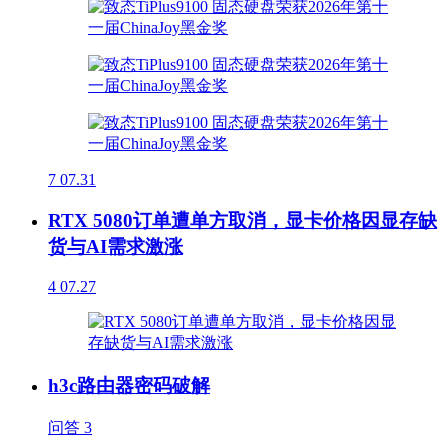
7
07.31
RTX 5080订单遭单方取消，显卡价格因显存缺
货与AI需求激涨
4
07.27
h3c路由器密码破解
问答
3