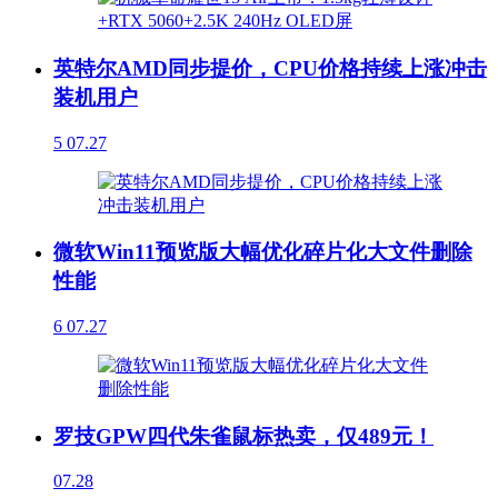
英特尔AMD同步提价，CPU价格持续上涨冲击
装机用户
5
07.27
微软Win11预览版大幅优化碎片化大文件删除
性能
6
07.27
罗技GPW四代朱雀鼠标热卖，仅489元！
07.28