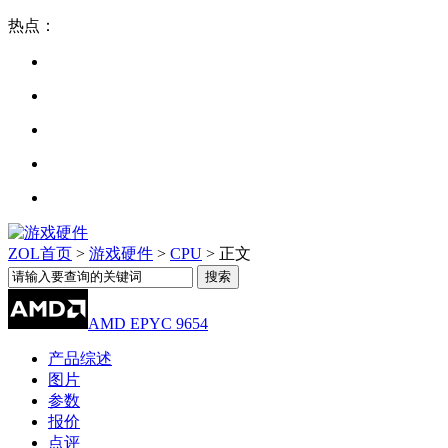
热点：
ZOL首页
>
游戏硬件
>
CPU
> 正文
AMD EPYC 9654
产品综述
图片
参数
报价
点评