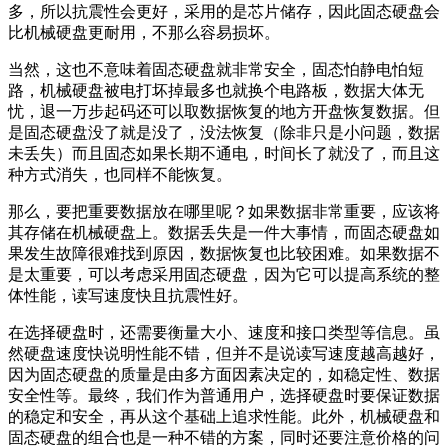
多，所以抗震性会更好，采用的是芯片储存，因此固态硬盘会
比机械硬盘更耐用，不那么容易损坏。
当然，这也不意味着固态硬盘就非常安全，固态怕静电怕短
路，机械硬盘被电打坏掉最多也就换个电路板，数据大体无
忧，退一万步起码还可以取数据恢复的地方开盘恢复数据。但
是固态硬盘没了就是没了，没法恢复（除非只是小问题，数据
未丢失）而且固态如果长期不通电，时间长了就没了，而且这
种方式消失，也同样不能恢复。
那么，要把重要数据放在哪里呢？如果数据非常重要，应该将
其存储在机械硬盘上。数据丢失是一件大事情，而固态硬盘如
果发生故障很难找到原因，数据恢复也比较困难。如果数据不
是太重要，可以考虑采用固态硬盘，因为它可以提高系统的整
体性能，读写速度快且抗震性好。
在选择硬盘时，还需要衡量大小、速度和接口类型等信息。虽
然硬盘速度快说明性能不错，但并不是说读写速度越高越好，
因为固态硬盘的质量是由多方面因素决定的，如稳定性、数据
安全性等。最终，我们作为普通用户，选择硬盘时要保证数据
的稳定和安全，再从这个基础上追求性能。此外，机械硬盘和
固态硬盘的组合也是一种不错的方案，同时还要注意价格的问