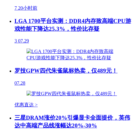
7
20小时前
LGA 1700平台实测：DDR4内存致高端CPU游
戏性能下降达25.3%，性价比存疑
3
07.29
罗技GPW四代朱雀鼠标热卖，仅489元！
07.28
优惠直达 >
三星DRAM涨价20%引爆显卡全面提价，英伟
达中高端产品线涨幅达20%-30%