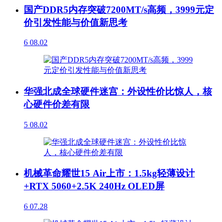
国产DDR5内存突破7200MT/s高频，3999元定
价引发性能与价值新思考
6
08.02
华强北成全球硬件迷宫：外设性价比惊人，核
心硬件价差有限
5
08.02
机械革命耀世15 Air上市：1.5kg轻薄设计
+RTX 5060+2.5K 240Hz OLED屏
6
07.28