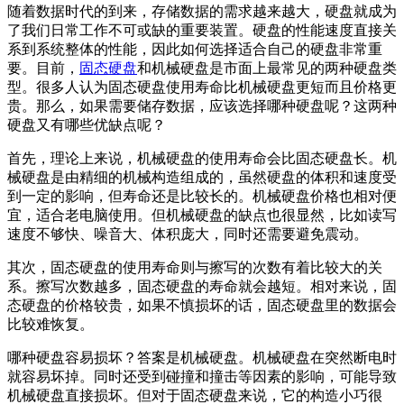
随着数据时代的到来，存储数据的需求越来越大，硬盘就成为
了我们日常工作不可或缺的重要装置。硬盘的性能速度直接关
系到系统整体的性能，因此如何选择适合自己的硬盘非常重
要。目前，
固态硬盘
和机械硬盘是市面上最常见的两种硬盘类
型。很多人认为固态硬盘使用寿命比机械硬盘更短而且价格更
贵。那么，如果需要储存数据，应该选择哪种硬盘呢？这两种
硬盘又有哪些优缺点呢？
首先，理论上来说，机械硬盘的使用寿命会比固态硬盘长。机
械硬盘是由精细的机械构造组成的，虽然硬盘的体积和速度受
到一定的影响，但寿命还是比较长的。机械硬盘价格也相对便
宜，适合老电脑使用。但机械硬盘的缺点也很显然，比如读写
速度不够快、噪音大、体积庞大，同时还需要避免震动。
其次，固态硬盘的使用寿命则与擦写的次数有着比较大的关
系。擦写次数越多，固态硬盘的寿命就会越短。相对来说，固
态硬盘的价格较贵，如果不慎损坏的话，固态硬盘里的数据会
比较难恢复。
哪种硬盘容易损坏？答案是机械硬盘。机械硬盘在突然断电时
就容易坏掉。同时还受到碰撞和撞击等因素的影响，可能导致
机械硬盘直接损坏。但对于固态硬盘来说，它的构造小巧很