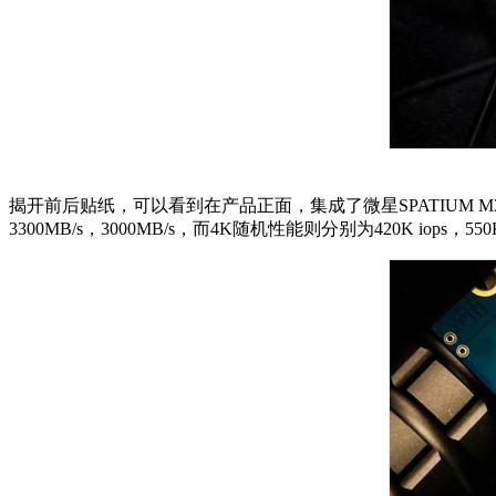
揭开前后贴纸，可以看到在产品正面，集成了微星SPATIUM M39
3300MB/s，3000MB/s，而4K随机性能则分别为420K iops