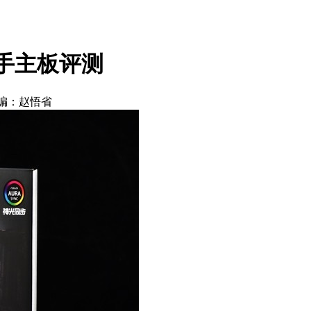
炮手主板评测
编：赵悟省