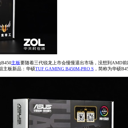
450
主板
要随着三代锐龙上市会慢慢退出市场，没想到AMD前段
片组主板新品：华硕
TUF GAMING B450M-PRO S
，简称为华硕B4