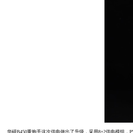
华硕B450重炮手这次供电做出了升级，采用8+2供电模组，PWM主