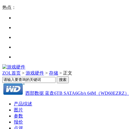
热点：
ZOL首页
>
游戏硬件
>
存储
> 正文
西部数据 蓝盘6TB SATA6Gb/s 64M（WD60EZRZ
产品综述
图片
参数
报价
点评