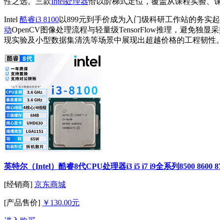
性之选。三款
Intel
处理器
恰以阶梯式定位，覆盖从课程实验、
Intel
酷睿i3 8100
以899元到手价成为入门级科研工作站的务实起
动
OpenCV图像处理流程与轻量级TensorFlow推理，避
现实验及小型数据集清洗等场景中展现出超越价格的工程韧性
英特尔（Intel）酷睿8代CPU处理器i3 i5 i7 i9全系列8500 
[经销商]
京东商城
[产品售价]
￥130.00元