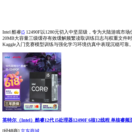
Intel 酷睿
i5
12490F以1280元切入中坚层级，专为大陆游戏市
20MB大容量三级缓存有效缓解频繁读取训练日志与权重文
Kaggle入门竞赛模型训练与强化学习环境仿真中表现沉稳可靠
英特尔（Intel）酷睿12代 i5处理器12490F 6核12线程 单核睿
[经销商]
京东商城