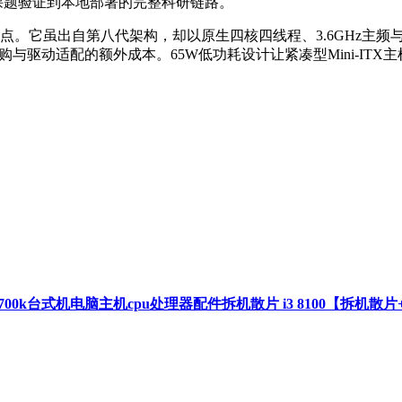
课题验证到本地部署的完整科研链路。
点。它虽出自第八代架构，却以原生四核四线程、3.6GHz主频与
免独显采购与驱动适配的额外成本。65W低功耗设计让紧凑型Mini-
。
8600 8700k台式机电脑主机cpu处理器配件拆机散片 i3 8100【拆机