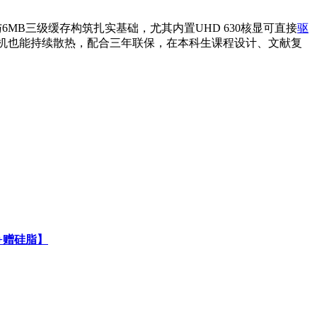
6MB三级缓存构筑扎实基础，尤其内置UHD 630核显可直接
驱
ITX主机也能持续散热，配合三年联保，在本科生课程设计、文献复
散片+赠硅脂】