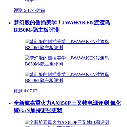
评测
6
17小时前
梦幻般的侧插美学！JWAWAKEN渡渡鸟
B850M-隐主板评测
评测
4
07.03
全新航嘉重火力AX850P三叉戟电源评测 氮化
镓GaN加持更强更稳