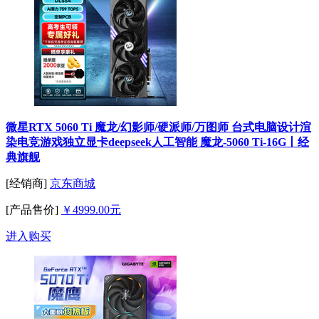
微星RTX 5060 Ti 魔龙/幻影师/硬派师/万图师 台式电脑设计渲
染电竞游戏独立显卡deepseek人工智能 魔龙-5060 Ti-16G丨经
典旗舰
[经销商]
京东商城
[产品售价]
￥4999.00元
进入购买