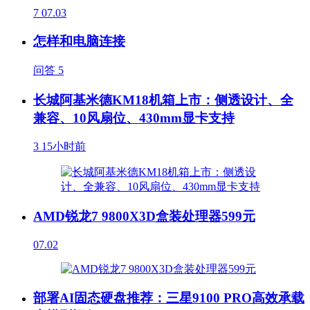
7
07.03
怎样和电脑连接
问答
5
长城阿基米德KM18机箱上市：侧透设计、全
兼容、10风扇位、430mm显卡支持
3
15小时前
AMD锐龙7 9800X3D盒装处理器599元
07.02
部署AI固态硬盘推荐：三星9100 PRO高效承载