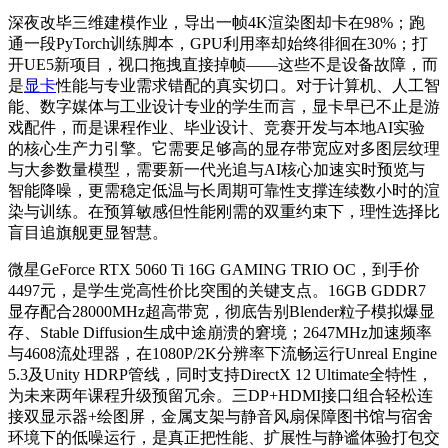
深夜改毕三维建模作业，导出一帧4K渲染图却卡在98%；跑
通一段PyTorch训练脚本，GPU利用率却始终徘徊在30%；打
开UE5新项目，视口拖拽直接掉帧——这些不是设备故障，而
是
显卡
性能与专业需求错配的真实切口。对于计算机、人工智
能、数字媒体与工业设计专业的学生而言，显卡早已不止是游
戏配件，而是课程作业、毕业设计、竞赛开发与本地AI实验
的核心生产力引擎。它需要足够高的显存带宽应对多图层纹理
与大参数量模型，需要新一代光追与AI核心加速实时预览与
智能降噪，更需稳定低温与长周期可靠性支撑连续数小时的渲
染与训练。在预算敏感但性能刚需的双重约束下，理性选择比
盲目追旗舰更显智慧。
微星GeForce RTX 5060 Ti 16G GAMING TRIO OC，到手价
4497元，是学生党高性价比突围的关键支点。16GB GDDR7
显存配合28000MHz超高带宽，彻底告别Blender粒子模拟爆显
存、Stable Diffusion生成中途崩溃的窘境；2647MHz加速频率
与4608流处理器，在1080P/2K分辨率下流畅运行Unreal Engine
5.3及Unity HDRP管线，同时支持DirectX 12 Ultimate全特性，
为未来两年课程升级预留冗余。三DP+HDMI接口组合轻松连
接双显示器+绘图屏，金属支架与静音风扇保障图书馆与宿舍
环境下的低噪运行，是真正把性能、扩展性与静谧体验打包交