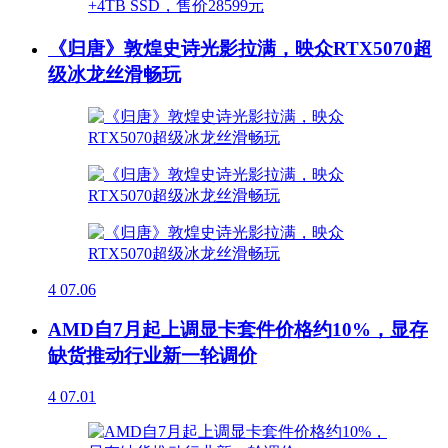
《归唐》敦煌史诗光影拉满，映众RTX5070超
级冰龙丝滑畅玩
4
07.06
AMD自7月起上调显卡套件价格约10%，显存
缺货推动行业新一轮调价
4
07.01