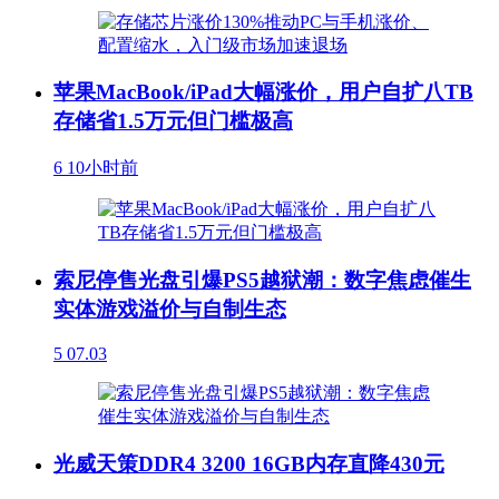
苹果MacBook/iPad大幅涨价，用户自扩八TB
存储省1.5万元但门槛极高
6
10小时前
索尼停售光盘引爆PS5越狱潮：数字焦虑催生
实体游戏溢价与自制生态
5
07.03
光威天策DDR4 3200 16GB内存直降430元