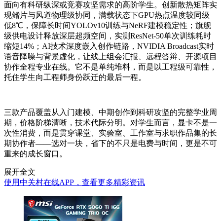
面向有科研纵深或竞赛攻坚需求的高阶学生。创新散热矩阵实
现鳍片与风道物理级协同，满载状态下GPU热点温度较同级
低8℃，保障长时间YOLOv10训练与NeRF建模稳定性；旗舰
级供电设计释放深层超频空间，实测ResNet-50单次训练耗时
缩短14%；AI技术深度嵌入创作链路，NVIDIA Broadcast实时
语音降噪与背景虚化，让线上组会汇报、远程答辩、开源项目
协作全程专业在线。它不是单纯堆料，而是以工程级可靠性，
托住学生向工程师身份跃迁的最后一程。
三款产品覆盖从入门建模、中期创作到科研攻坚的完整学业周
期，价格阶梯清晰，技术代际分明。对学生而言，显卡不是一
次性消费，而是贯穿课堂、实验室、工作室与求职作品集的长
期协作者——选对一块，省下的不只是电费与时间，更是不可
重来的成长窗口。
展开全文
使用中关村在线APP，查看更多精彩资讯