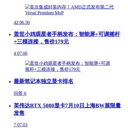
42
06.30
盖世小鸡观星者手柄发布：智能屏+可调摇杆
+三模连接，售价179元
4
07.06
最新笔记本独立显卡排名
问答
6
英伟达RTX 5080显卡7月10日上海BW展限量
发售
7
07.03