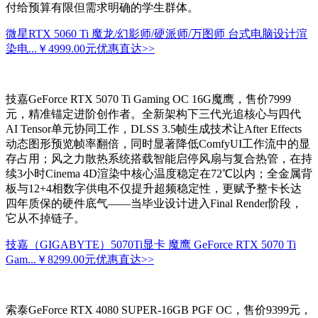
付给预算有限但需求明确的学生群体。
微星RTX 5060 Ti 魔龙/幻影师/硬派师/万图师 台式电脑设计渲
染电...
￥4999.00元
优惠直达>>
技嘉GeForce RTX 5070 Ti Gaming OC 16G魔鹰，售价7999
元，精准锚定进阶创作者。全新架构下三代光追核心与四代
AI Tensor单元协同工作，DLSS 3.5帧生成技术让After Effects
动态图形预览帧率翻倍，同时显著降低ComfyUI工作流中的显
存占用；风之力散热系统搭载智能启停风扇与复合热管，在持
续3小时Cinema 4D渲染中核心温度稳定在72℃以内；全金属背
板与12+4相数字供电不仅提升超频稳定性，更赋予整卡长达
四年质保的硬件底气——当毕业设计进入Final Render阶段，
它从不掉链子。
技嘉（GIGABYTE）5070Ti显卡 魔鹰 GeForce RTX 5070 Ti
Gam...
￥8299.00元
优惠直达>>
索泰GeForce RTX 4080 SUPER-16GB PGF OC，售价9399元，