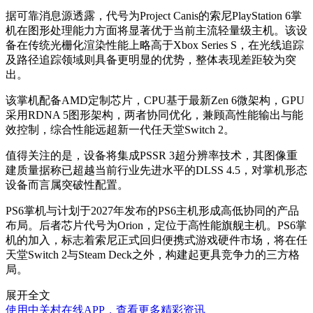
据可靠消息源透露，代号为Project Canis的索尼PlayStation 6掌
机在图形处理能力方面将显著优于当前主流轻量级主机。该设
备在传统光栅化渲染性能上略高于Xbox Series S，在光线追踪
及路径追踪领域则具备更明显的优势，整体表现差距较为突
出。
该掌机配备AMD定制芯片，CPU基于最新Zen 6微架构，GPU
采用RDNA 5图形架构，两者协同优化，兼顾高性能输出与能
效控制，综合性能远超新一代任天堂Switch 2。
值得关注的是，设备将集成PSSR 3超分辨率技术，其图像重
建质量据称已超越当前行业先进水平的DLSS 4.5，对掌机形态
设备而言属突破性配置。
PS6掌机与计划于2027年发布的PS6主机形成高低协同的产品
布局。后者芯片代号为Orion，定位于高性能旗舰主机。PS6掌
机的加入，标志着索尼正式回归便携式游戏硬件市场，将在任
天堂Switch 2与Steam Deck之外，构建起更具竞争力的三方格
局。
展开全文
使用中关村在线APP，查看更多精彩资讯