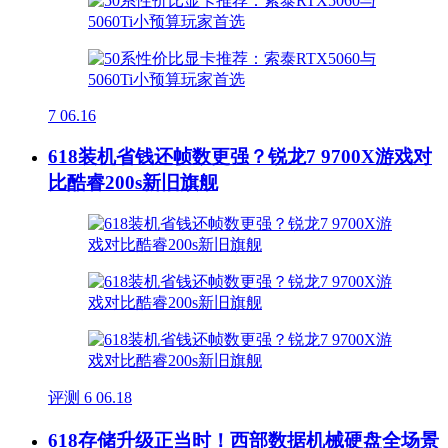
7
06.16
618装机省钱还帧数更强？锐龙7 9700X游戏对
比酷睿200s新旧旗舰
评测
6
06.18
618存储升级正当时！西部数据机械硬盘全场景