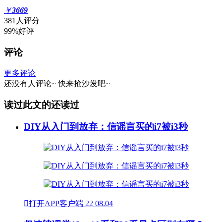
￥
3669
381人评分
99%好评
评论
更多评论
还没有人评论~
快来
抢沙发
吧~
读过此文的还读过
DIY从入门到放弃：信谣言买的i7被i3秒

打开APP客户端
22
08.04