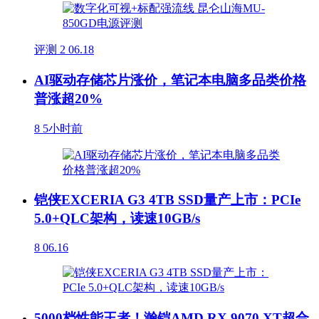
评测
2
06.18
AI驱动存储芯片涨价，笔记本电脑多品类价格
普涨超20%
8
5小时前
铠侠EXCERIA G3 4TB SSD量产上市：PCIe
5.0+QLC架构，读速10GB/s
8
06.16
5000档性能王者！瀚铠AMD RX 9070 XT超合