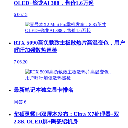
OLED+锐龙AI 388，售价1.6万起
6
06.15
RTX 5090高负载致主板散热片高温变色，用户
呼吁加强散热巡检
7
06.20
最新笔记本独立显卡排名
问答
6
华硕灵耀14双屏本发布：Ultra X7处理器+双
2.8K OLED屏+陶瓷铝机身