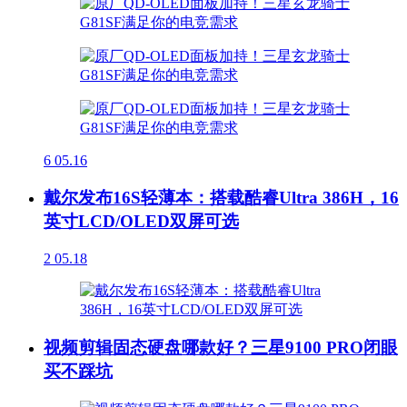
6
05.16
戴尔发布16S轻薄本：搭载酷睿Ultra 386H，16
英寸LCD/OLED双屏可选
2
05.18
视频剪辑固态硬盘哪款好？三星9100 PRO闭眼
买不踩坑