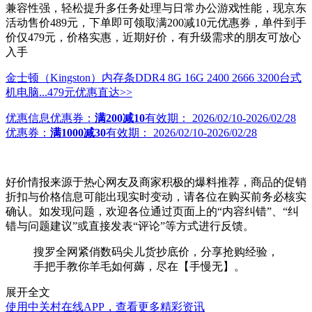
兼容性强，轻松提升多任务处理与日常办公游戏性能，现京东
活动售价489元，下单即可领取满200减10元优惠券，单件到手
价仅479元，价格实惠，近期好价，有升级需求的朋友可放心
入手
金士顿（Kingston）内存条DDR4 8G 16G 2400 2666 3200台式
机电脑...
479元
优惠直达>>
优惠信息
优惠券：
满200减10
有效期：
2026/02/10-2026/02/28
优惠券：
满1000减30
有效期：
2026/02/10-2026/02/28
好价情报来源于热心网友及商家积极的爆料推荐，商品的促销
折扣与价格信息可能出现实时变动，请各位在购买前务必核实
确认。如发现问题，欢迎各位通过页面上的“内容纠错”、“纠
错与问题建议”或直接发表“评论”等方式进行反馈。
搜罗全网紧俏数码尖儿货抄底价，分享抢购经验，
手把手教你羊毛如何薅，尽在【手慢无】。
展开全文
使用中关村在线APP，查看更多精彩资讯