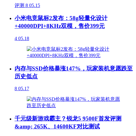
评测
8
05.15
小米电竞鼠标2发布：58g轻量化设计
+40000DPI+8KHz双模，售价399元
4
05.18
内存与SSD价格暴涨147%，玩家装机意愿跌至
历史低点
8
05.17
千元级新游戏霸主？锐龙5 9500F首发评测
&amp; 265K、14600KF对比测试