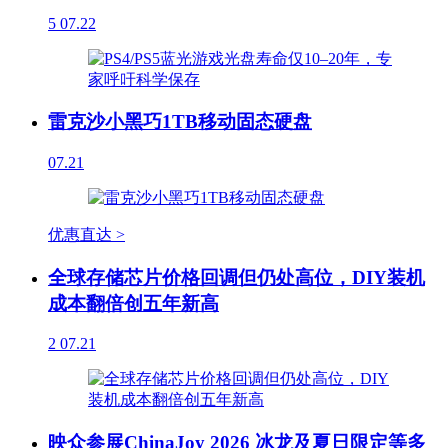
5
07.22
雷克沙小黑巧1TB移动固态硬盘
07.21
优惠直达 >
全球存储芯片价格回调但仍处高位，DIY装机
成本翻倍创五年新高
2
07.21
映众参展ChinaJoy 2026 冰龙及夏日限定等多