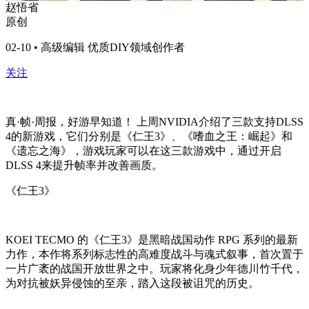
赵悟省
原创
02-10 • 高级编辑 优质DIY领域创作者
关注
真·帧·周报，好游早知道！ 上周NVIDIA介绍了三款支持DLSS
4的新游戏，它们分别是《仁王3》、《嗜血之王：崛起》和
《遗忘之海》，游戏玩家可以在这三款游戏中，通过开启
DLSS 4来提升帧率并改善画质。
《仁王3》
KOEI TECMO 的《仁王3》是黑暗战国动作 RPG 系列的最新
力作，本作将系列标志性的高难度战斗与魂式叙事，首次置于
一片广袤的战国开放世界之中。玩家将化身少年德川竹千代，
为对抗被妖异侵蚀的至亲，踏入这段被诅咒的历史。