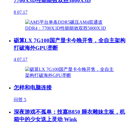
7700X3D性能能效双胜5800X3D
8
07.17
砺算LX 7G100国产显卡今晚开售，全自主架构
打破海外GPU垄断
4
07.17
怎样和电脑连接
问答
5
深夜游戏不孤单：技嘉B850 睡衣雕妹主板，机
箱中的少女送上灵动 Wink