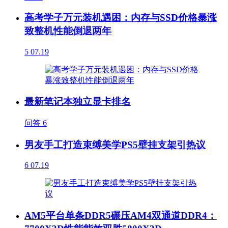
高考学子万元装机遇困：内存与SSD价格暴涨
致整机性能倒退两年
5
07.19
最新笔记本独立显卡排名
问答
6
男友手工打造束缚美学PS5壁挂支架引热议
6
07.19
AM5平台单条DDR5碾压AM4双通道DDR4：